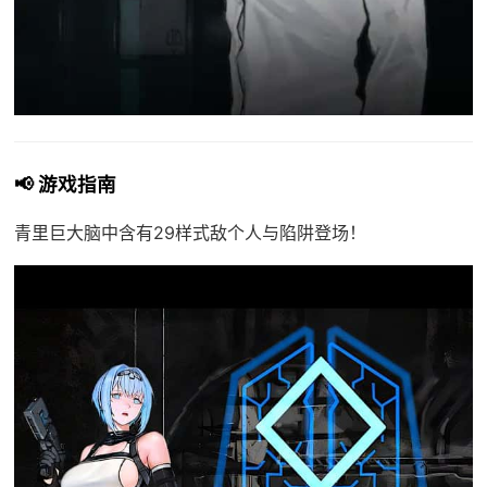
📢 游戏指南
青里巨大脑中含有29样式敌个人与陷阱登场！