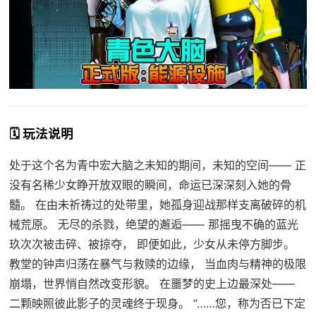
🗓️ 玩法说明
处于这个名为青中宏大脑之未知的期间，未知的空间—— 正
没有名稀少女睁开放双眼的瞬间，命运已深深刻入她的骨
髓。 在由未祈祷过的处带里，她孤身迎战那样支离破碎的机
械荒原。 无尽的杀戮，绝望的邂逅—— 那摇曳不确的蓝光
玖次次被击碎、被掠夺， 即便如此，少女从未停方脚步。
教堂的钟声归荡在暴气与救赎的边缘， 当血肉与精神的极限
崩塌，世界悄自然改变形貌。 在噩梦的史上边最深处——
二颗映照彼此影子的灵魂终于现身。 “……您，称为否已下定