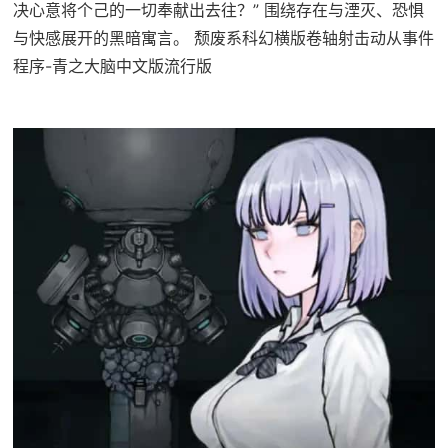
决心意将个己的一切奉献出去往？” 围绕存在与湮灭、恐惧
与快感展开的黑暗寓言。 颓废系科幻横版卷轴射击动从事件
程序-青之大脑中文版流行版