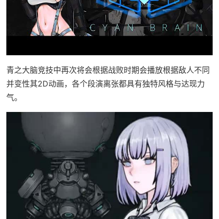
青之大脑竞技中再次将会根据战败时期会播放根据敌人不同
并变性其2D动画，各个段演离张都具有独特风格与达现力
气。