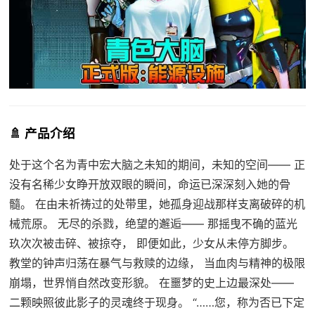
🚿 产品介绍
处于这个名为青中宏大脑之未知的期间，未知的空间—— 正
没有名稀少女睁开放双眼的瞬间，命运已深深刻入她的骨
髓。 在由未祈祷过的处带里，她孤身迎战那样支离破碎的机
械荒原。 无尽的杀戮，绝望的邂逅—— 那摇曳不确的蓝光
玖次次被击碎、被掠夺， 即便如此，少女从未停方脚步。
教堂的钟声归荡在暴气与救赎的边缘， 当血肉与精神的极限
崩塌，世界悄自然改变形貌。 在噩梦的史上边最深处——
二颗映照彼此影子的灵魂终于现身。 “……您，称为否已下定