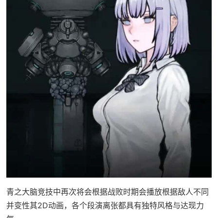
青之大脑竞技中再次将会根据战败时期会播放根据敌人不同
并变性其2D动画，各个段演离张都具有独特风格与达现力