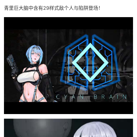
青里巨大脑中含有29样式敌个人与陷阱登场！