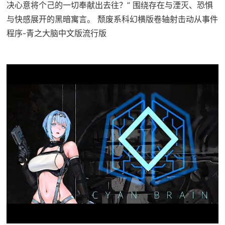
决心意将个己的一切奉献出去往？” 围绕存在与湮灭、恐惧
与快感展开的黑暗寓言。 颓废系科幻横版卷轴射击动从事件
程序-青之大脑中文版流行版