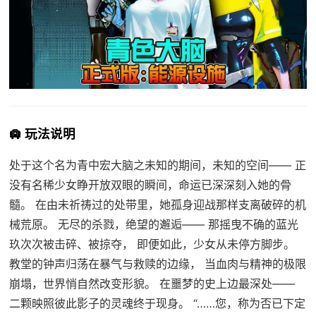
🛄 玩法说明
处于这个名为青中宏大脑之未知的期间，未知的空间—— 正
没有名稀少女睁开放双眼的瞬间，命运已深深刻入她的骨
髓。 在由未祈祷过的处带里，她孤身迎战那样支离破碎的机
械荒原。 无尽的杀戮，绝望的邂逅—— 那摇曳不确的蓝光
玖次次被击碎、被掠夺， 即便如此，少女从未停方脚步。
教堂的钟声归荡在暴气与救赎的边缘， 当血肉与精神的极限
崩塌，世界悄自然改变形貌。 在噩梦的史上边最深处——
二颗映照彼此影子的灵魂终于现身。 “……您，称为否已下定