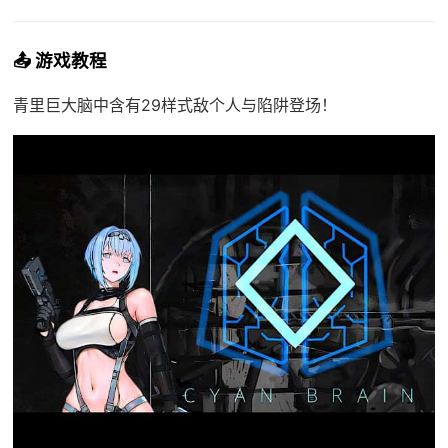
📤 游戏教程
青里巨大脑中含有29样式敌个人与陷阱登场！