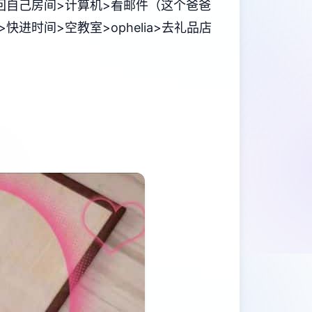
回自己房间>计算机>看邮件（这个爸爸
>快进时间>空教室>ophelia>去礼品店