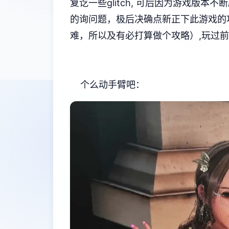
复讫一些glitch, 可后因为游戏
的询问题，极后决确点新正下此游戏的
难，所以及有必打算做个攻略）,玩过前面
个么动手臂吧：