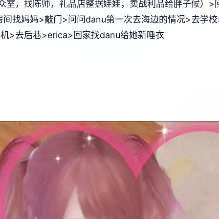
众室，找陈师，礼品店整据娃娃，卖战利品给胖子候）>
rown房间找妈妈>敲门>问问danu第一次去海边的情况>去学校
去后巷>erica>回家找danu给她新睡衣