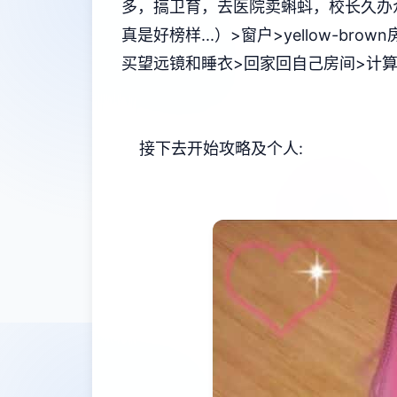
多，搞卫育，去医院卖蝌蚪，校长久办
真是好榜样...）>窗户>yellow-b
买望远镜和睡衣>回家回自己房间>计算机>
接下去开始攻略及个人: