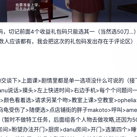
，切记前面4个收益礼包码只能选其一（当然选50刀..
数人应该都有，我会把这次的礼包码发出存在于评论区）
交谈下>上面课>剧情里都是单一选项没什么可说的（接
anu说话>摸头>左上快进时间>右边手机>每个个问题问一遍>
a>颜色看着选>请求另某个吻>教室上课>空教室>ophel
的乌龟受伤了>随便选>点店铺街的胖子makoto>呼叫>ame
（暂时不做特工任务，后面组各个人物去做攻略,还因为
u房间>盼望办法开门>厨房>danu房间>开门>选第四个