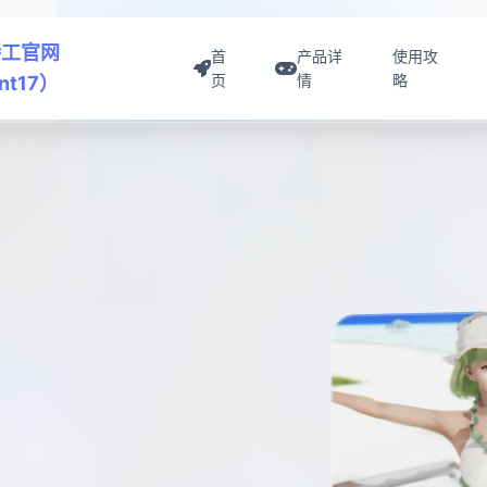
特工官网
首
产品详
使用攻
页
情
略
nt17）