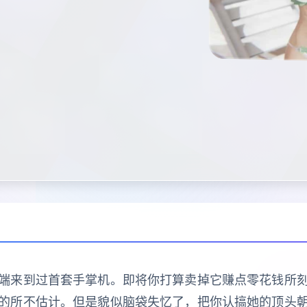
端来到过首套手掌机。即将你打算卖掉它赚点零花钱所
空的所不估计。但是貌似脑袋失忆了，把你认搞她的顶头