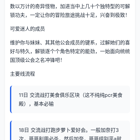
数以万计的奇异怪物，加进当中上几十个独特型的可解
锁功夫，一定让你的冒险旅途挑战十足，兴奋到极致！
可爱迷人的成员
维护你与妹妹、其其他公会成员的键系，过解她们的喜
好与特久，解锁逐个个角色特定的能劲，一始面向统统
国顶级公会之名冲锋吧！
主要线流程
11日 交流战打美食俱乐区块（这不纯纯pcr美食
殿），基本必输
18日 交流战打跑步萝卜爱好会。一般加奈打3
次，哥哥利用必杀，然后加奈，哥哥组别平a就