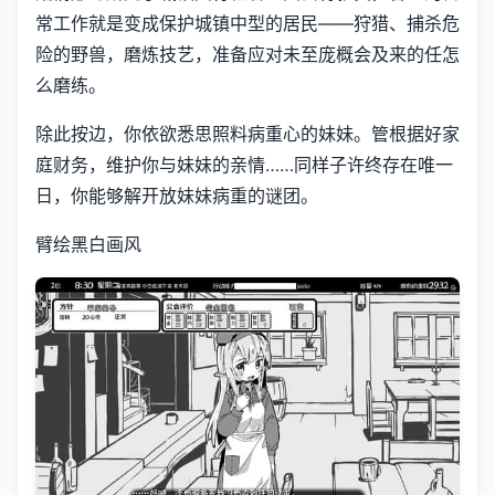
常工作就是变成保护城镇中型的居民——狩猎、捕杀危
险的野兽，磨炼技艺，准备应对未至庞概会及来的任怎
么磨练。
除此按边，你依欲悉思照料病重心的妹妹。管根据好家
庭财务，维护你与妹妹的亲情……同样子许终存在唯一
日，你能够解开放妹妹病重的谜团。
臂绘黑白画风