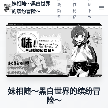
妹相随～黑白世界
戏
作
速
简
秘
下
的缤纷冒险～
介
籍
载
妹相随～黑白世界的缤纷冒
险～