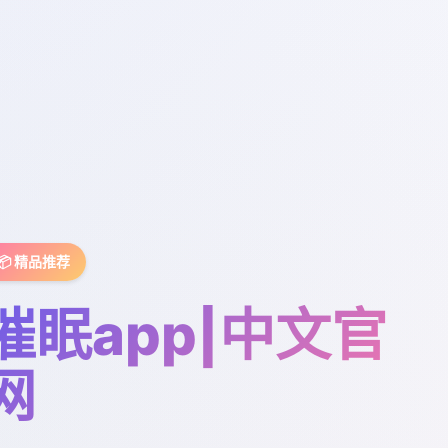
📦 精品推荐
催眠app|中文官
网