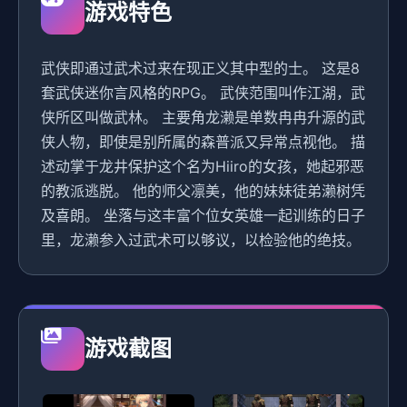
游戏特色
武侠即通过武术过来在现正义其中型的士。 这是8
套武侠迷你言风格的RPG。 武侠范围叫作江湖，武
侠所区叫做武林。 主要角龙濑是单数冉冉升源的武
侠人物，即使是别所属的森普派又异常点视他。 描
述动掌于龙井保护这个名为Hiiro的女孩，她起邪恶
的教派逃脱。 他的师父凛美，他的妹妹徒弟濑树凭
及喜朗。 坐落与这丰富个位女英雄一起训练的日子
里，龙濑参入过武术可以够议，以检验他的绝技。
游戏截图