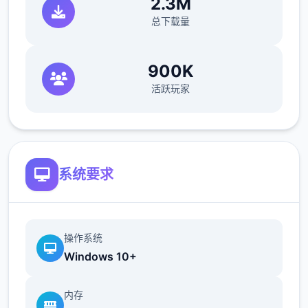
2.3M
刀的礼包码里有特工的藏身处，所以休息能各
总下载量
资源加上10）>快进时间>danu房间>愿办法
开门>厨房>danu房间>开门>选第6个>睡觉>
妈妈能给我钱吗（赚钱的方法有很多，搞卫产
900K
生，去医院卖蝌蚪，校长时办众室，找陈旧
活跃玩家
师，礼品店整理由娃娃，卖战利品给胖子等
候）>回自己房间>计算机>看邮件（这个爸爸
真是好榜样...）>窗户>yellow-brown房间找
妈妈>敲门>问问danu第一次去海边的情况>去
系统要求
学校>快进时间>空教室>ophelia>去礼品店买
望远镜和睡衣>回家回自己房间>计算机>去后
巷>erica>回家找danu给她新睡衣
操作系统
Windows 10+
接下去开始攻略来到个人:
内存