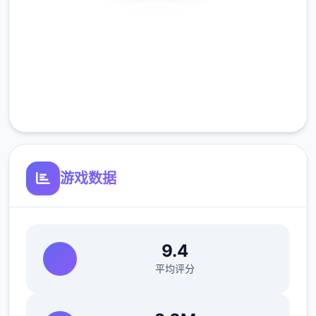
安全下载
高速安装
主线：赴学术校>教室>先各个人物交谈下>
朝课>剧情里都是单一选项没什么可说的（接
完全免费
下去剧情中单一选项的我都不提了）>自学校
客服支持
去后巷>Erica>随便选>回转家和danu说话>
摸头>左上快进时间>右边手机>单个个问题问
一遍>yellow-brown>让她给汝买台电脑吧>
电脑>睡觉>看妈妈>去学校>luna>颜色看着选
游戏数据
>请求另这个吻>教室上课>空教室>ophelia>
我的电脑坏了，你能修好吗>去店铺街>礼品店
>anriel>摸>站头到来>我的乌龟受伤了>随便
选>点店铺街的胖子makoto>呼叫>amelia>
9.4
对话完回家>danu房间找她>回自身己房间点
平均评分
计算机>快进时间>手机>休息（暂时不做特工
任务，后面组各个人物去做攻略,并且因为50