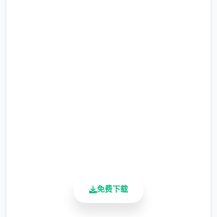
点击下载 17号特工官网
（Agent17）
完整版游戏，免费体验
首先进游戏剧情后先输入各种礼包码，切记
2.3M+
前面4个福利礼包码只能选其一（正然选50
总下载量
刀...），输入礼包码的方法是打开背包，点手
4.9/5
块机，然后输入号码就行（礼包码广大多数人
用户评分
900K+
应该都有，我会把这次的礼包码放于评论
活跃用户
区），好多人物都有二条线，我都会讲（除了
当者基本没开发的）
免费下载