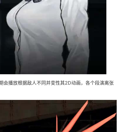
期会播放根据敌人不同并变性其2D动画，各个段演离张