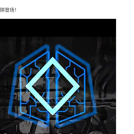
陷阱登场！