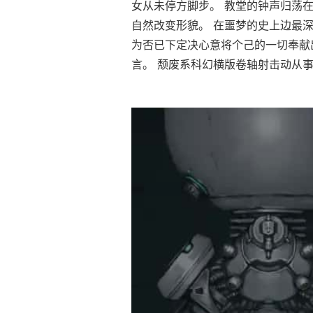
女从未停方脚步。 教堂的钟声归荡
自然改变形貌。 在噩梦的史上边最深
为否已下定决心意将个己的一切奉献
言。 颓废系科幻横版卷轴射击动从