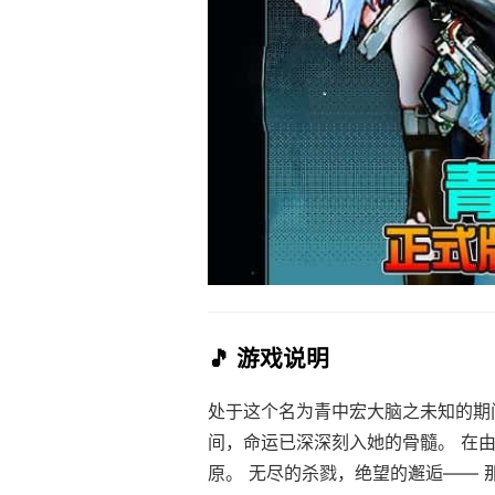
🎵 游戏说明
处于这个名为青中宏大脑之未知的期
间，命运已深深刻入她的骨髓。 在
原。 无尽的杀戮，绝望的邂逅—— 