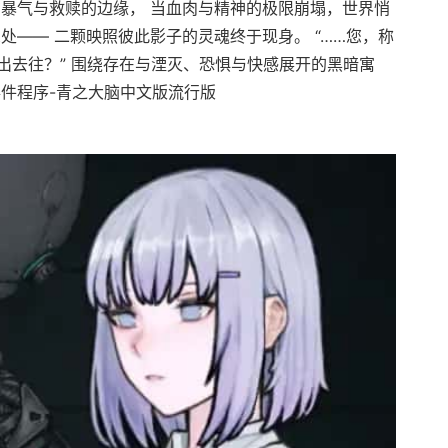
在暴气与救赎的边缘， 当血肉与精神的极限崩塌，世界悄
处—— 二颗映照彼此影子的灵魂终于现身。 “……您，称
出去往？” 围绕存在与湮灭、恐惧与快感展开的黑暗寓
事件程序-青之大脑中文版流行版