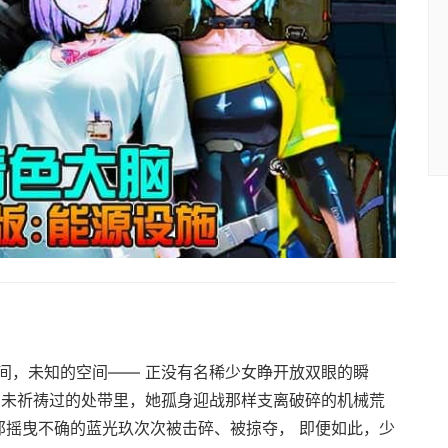
间，未知的空间—— 正没有名稀少女睁开放双眼的瞬
由未祈祷过的处带里，她孤身迎战那样支离破碎的机械荒
那摇曳不确的蓝光玖次次被击碎、被掠夺， 即便如此，少