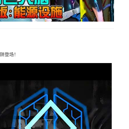
陷阱登场！