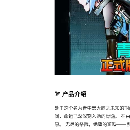
🏹 产品介绍
处于这个名为青中宏大脑之未知的期
间，命运已深深刻入她的骨髓。 在
原。 无尽的杀戮，绝望的邂逅—— 