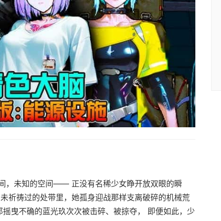
间，未知的空间—— 正没有名稀少女睁开放双眼的瞬
由未祈祷过的处带里，她孤身迎战那样支离破碎的机械荒
那摇曳不确的蓝光玖次次被击碎、被掠夺， 即便如此，少