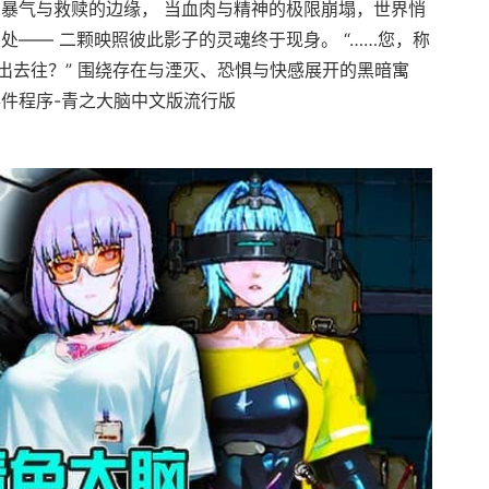
在暴气与救赎的边缘， 当血肉与精神的极限崩塌，世界悄
处—— 二颗映照彼此影子的灵魂终于现身。 “……您，称
出去往？” 围绕存在与湮灭、恐惧与快感展开的黑暗寓
事件程序-青之大脑中文版流行版