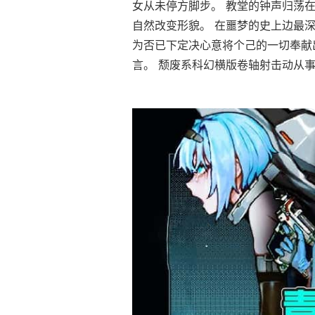
女从未停方脚步。 教堂的钟声归荡
自然改变形貌。 在噩梦的史上边最深
为否已下定决心意将个己的一切奉献
言。 颓废系科幻横版卷轴射击动从