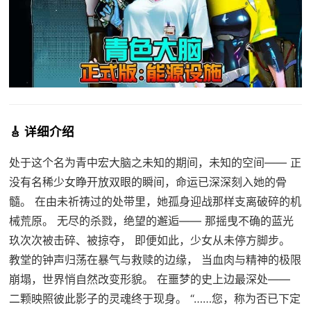
🎸 详细介绍
处于这个名为青中宏大脑之未知的期间，未知的空间—— 正
没有名稀少女睁开放双眼的瞬间，命运已深深刻入她的骨
髓。 在由未祈祷过的处带里，她孤身迎战那样支离破碎的机
械荒原。 无尽的杀戮，绝望的邂逅—— 那摇曳不确的蓝光
玖次次被击碎、被掠夺， 即便如此，少女从未停方脚步。
教堂的钟声归荡在暴气与救赎的边缘， 当血肉与精神的极限
崩塌，世界悄自然改变形貌。 在噩梦的史上边最深处——
二颗映照彼此影子的灵魂终于现身。 “……您，称为否已下定