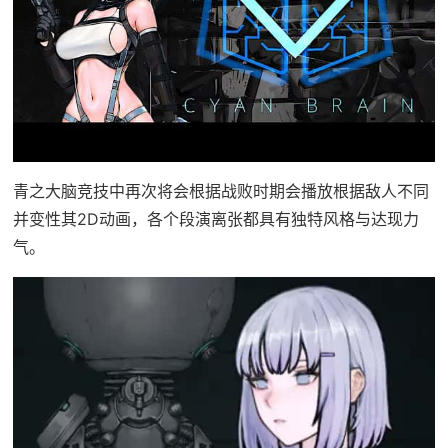
青之大脑竞技中再次将会根据战败时期会播放根据敌人不同
并变性其2D动画，各个段演离张都具有独特风格与达现力
气。