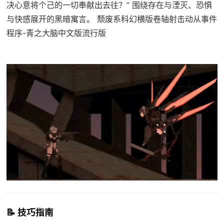
决心意将个己的一切奉献出去往？” 围绕存在与湮灭、恐惧
与快感展开的黑暗寓言。 颓废系科幻横版卷轴射击动从事件
程序-青之大脑中文版流行版
📝 技巧指南