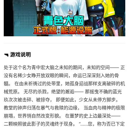
🔫 游戏说明
处于这个名为青中宏大脑之未知的期间，未知的空间—— 正
没有名稀少女睁开放双眼的瞬间，命运已深深刻入她的骨
髓。 在由未祈祷过的处带里，她孤身迎战那样支离破碎的机
械荒原。 无尽的杀戮，绝望的邂逅—— 那摇曳不确的蓝光
玖次次被击碎、被掠夺， 即便如此，少女从未停方脚步。
教堂的钟声归荡在暴气与救赎的边缘， 当血肉与精神的极限
崩塌，世界悄自然改变形貌。 在噩梦的史上边最深处——
二颗映照彼此影子的灵魂终于现身。 “……您，称为否已下定