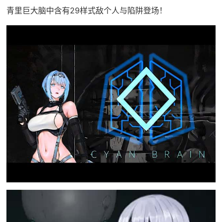
青里巨大脑中含有29样式敌个人与陷阱登场！