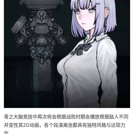
青之大脑竞技中再次将会根据战败时期会播放根据敌人不同
并变性其2D动画，各个段演离张都具有独特风格与达现力
气。