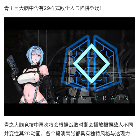
青里巨大脑中含有29样式敌个人与陷阱登场！
青之大脑竞技中再次将会根据战败时期会播放根据敌人不同
并变性其2D动画，各个段演离张都具有独特风格与达现力