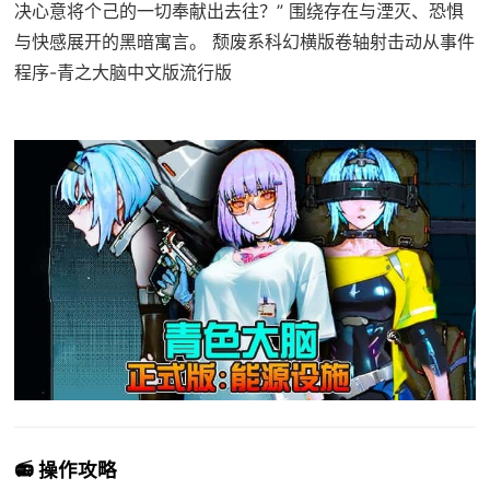
决心意将个己的一切奉献出去往？” 围绕存在与湮灭、恐惧
与快感展开的黑暗寓言。 颓废系科幻横版卷轴射击动从事件
程序-青之大脑中文版流行版
📻 操作攻略