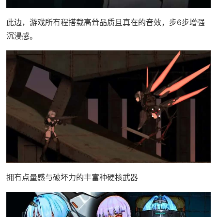
此边，游戏所有程搭载高耸品质且真在的音效，步6步增强
沉浸感。
拥有点量感与破坏力的丰富种硬核武器