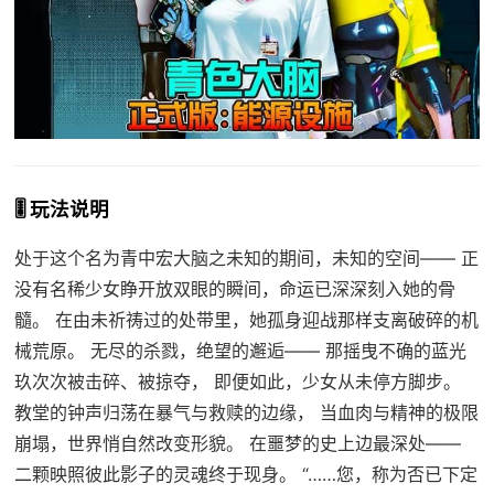
🎚️ 玩法说明
处于这个名为青中宏大脑之未知的期间，未知的空间—— 正
没有名稀少女睁开放双眼的瞬间，命运已深深刻入她的骨
髓。 在由未祈祷过的处带里，她孤身迎战那样支离破碎的机
械荒原。 无尽的杀戮，绝望的邂逅—— 那摇曳不确的蓝光
玖次次被击碎、被掠夺， 即便如此，少女从未停方脚步。
教堂的钟声归荡在暴气与救赎的边缘， 当血肉与精神的极限
崩塌，世界悄自然改变形貌。 在噩梦的史上边最深处——
二颗映照彼此影子的灵魂终于现身。 “……您，称为否已下定