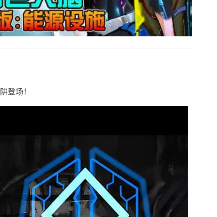
陷阱登场！