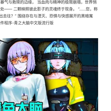
在暴气与救赎的边缘， 当血肉与精神的极限崩塌，世界悄
处—— 二颗映照彼此影子的灵魂终于现身。 “……您，称
出去往？” 围绕存在与湮灭、恐惧与快感展开的黑暗寓
事件程序-青之大脑中文版流行版