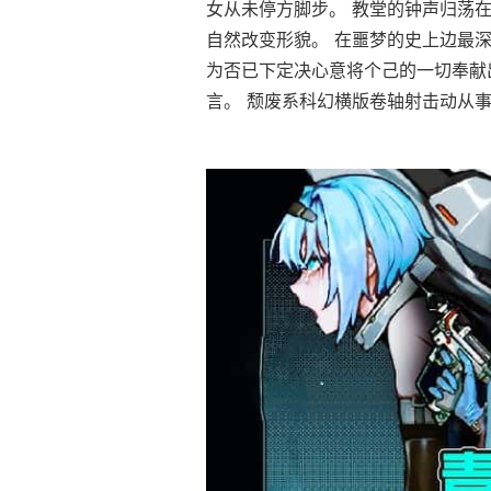
女从未停方脚步。 教堂的钟声归荡
自然改变形貌。 在噩梦的史上边最深
为否已下定决心意将个己的一切奉献
言。 颓废系科幻横版卷轴射击动从