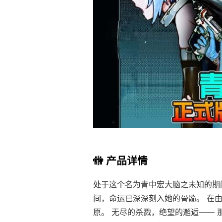
🚻 产品详情
处于这个名为青中宏大脑之未知的期
间，命运已深深刻入她的骨髓。 在
原。 无尽的杀戮，绝望的邂逅—— 