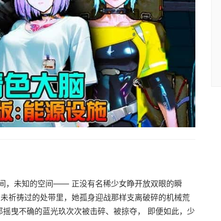
间，未知的空间—— 正没有名稀少女睁开放双眼的瞬
由未祈祷过的处带里，她孤身迎战那样支离破碎的机械荒
那摇曳不确的蓝光玖次次被击碎、被掠夺， 即便如此，少