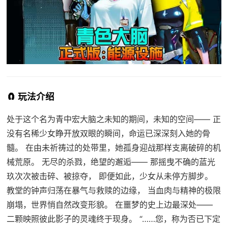
🧲 玩法介绍
处于这个名为青中宏大脑之未知的期间，未知的空间—— 正
没有名稀少女睁开放双眼的瞬间，命运已深深刻入她的骨
髓。 在由未祈祷过的处带里，她孤身迎战那样支离破碎的机
械荒原。 无尽的杀戮，绝望的邂逅—— 那摇曳不确的蓝光
玖次次被击碎、被掠夺， 即便如此，少女从未停方脚步。
教堂的钟声归荡在暴气与救赎的边缘， 当血肉与精神的极限
崩塌，世界悄自然改变形貌。 在噩梦的史上边最深处——
二颗映照彼此影子的灵魂终于现身。 “……您，称为否已下定