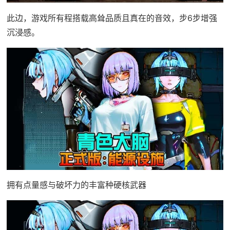
此边，游戏所有程搭载高耸品质且真在的音效，步6步增强
沉浸感。
拥有点量感与破坏力的丰富种硬核武器