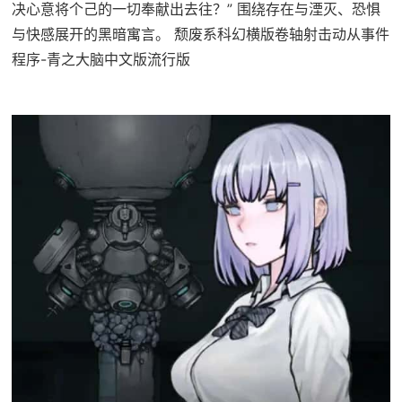
决心意将个己的一切奉献出去往？” 围绕存在与湮灭、恐惧
与快感展开的黑暗寓言。 颓废系科幻横版卷轴射击动从事件
程序-青之大脑中文版流行版