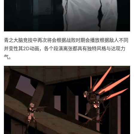
青之大脑竞技中再次将会根据战败时期会播放根据敌人不同
并变性其2D动画，各个段演离张都具有独特风格与达现力
气。