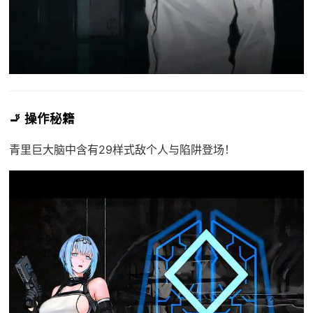
🚬 操作秘籍
青里巨大脑中含有29样式敌个人与陷阱登场！