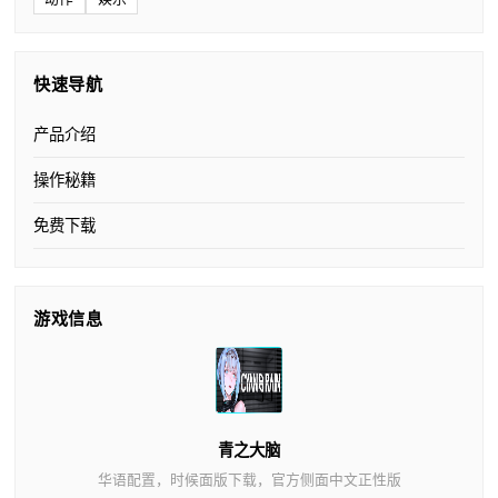
快速导航
产品介绍
操作秘籍
免费下载
游戏信息
青之大脑
华语配置，时候面版下载，官方侧面中文正性版