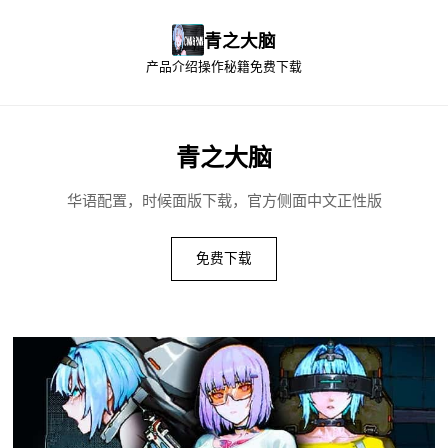
青之大脑
产品介绍
操作秘籍
免费下载
青之大脑
华语配置，时候面版下载，官方侧面中文正性版
免费下载