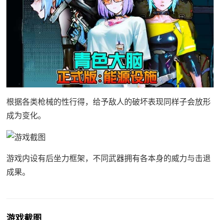
根据各类枪械的性行得，给予敌人的破坏表现同样子会放形
成为变化。
游戏内设有后坐力框架，不同武器拥有各本身的威力与击退
成果。
游戏截图