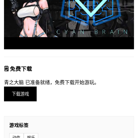
🗒️ 免费下载
青之大脑 已准备就绪，免费下载开始游玩。
下载游戏
游戏标签
动作
娱乐