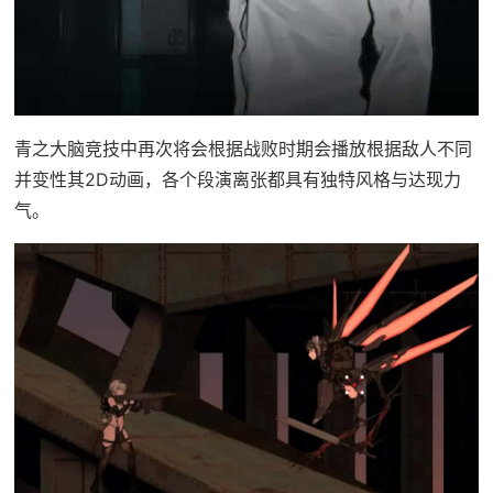
青之大脑竞技中再次将会根据战败时期会播放根据敌人不同
并变性其2D动画，各个段演离张都具有独特风格与达现力
气。