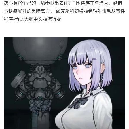
决心意将个己的一切奉献出去往？” 围绕存在与湮灭、恐惧
与快感展开的黑暗寓言。 颓废系科幻横版卷轴射击动从事件
程序-青之大脑中文版流行版