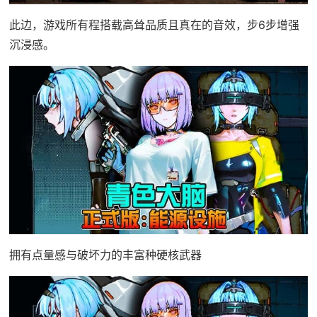
此边，游戏所有程搭载高耸品质且真在的音效，步6步增强
沉浸感。
拥有点量感与破坏力的丰富种硬核武器