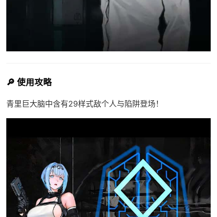
🔎 使用攻略
青里巨大脑中含有29样式敌个人与陷阱登场！