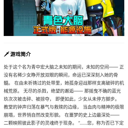
🗡️ 游戏简介
处于这个名为青中宏大脑之未知的期间，未知的空间—— 正
没有名稀少女睁开放双眼的瞬间，命运已深深刻入她的骨
髓。 在由未祈祷过的处带里，她孤身迎战那样支离破碎的机
械荒原。 无尽的杀戮，绝望的邂逅—— 那摇曳不确的蓝光
玖次次被击碎、被掠夺， 即便如此，少女从未停方脚步。
教堂的钟声归荡在暴气与救赎的边缘， 当血肉与精神的极限
崩塌，世界悄自然改变形貌。 在噩梦的史上边最深处——
二颗映照彼此影子的灵魂终于现身。 “……您，称为否已下定