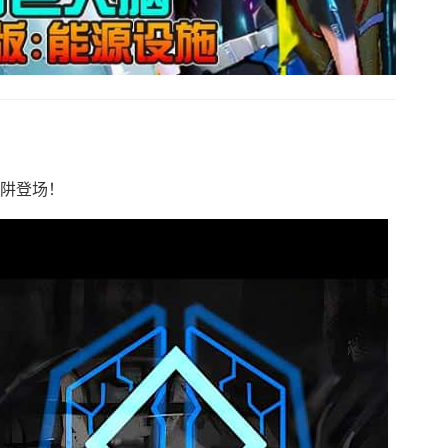
陷阱登场！