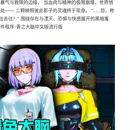
在暴气与救赎的边缘， 当血肉与精神的极限崩塌，世界悄
处—— 二颗映照彼此影子的灵魂终于现身。 “……您，称
出去往？” 围绕存在与湮灭、恐惧与快感展开的黑暗寓
事件程序-青之大脑中文版流行版