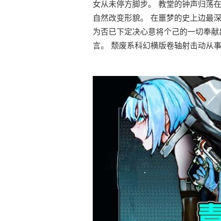
女从未停方脚步。 教堂的钟声归荡
自然改变形貌。 在噩梦的史上边最深
为否已下定决心意将个己的一切奉献
言。 颓废系科幻横版卷轴射击动从