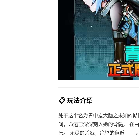
📋 玩法介绍
处于这个名为青中宏大脑之未知的期
间，命运已深深刻入她的骨髓。 在
原。 无尽的杀戮，绝望的邂逅—— 