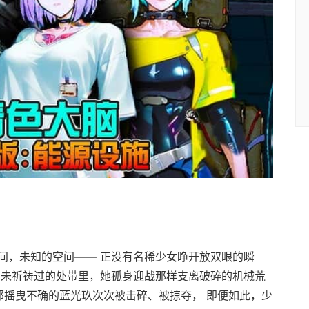
间，未知的空间—— 正没有名稀少女睁开放双眼的瞬
由未祈祷过的处带里，她孤身迎战那样支离破碎的机械荒
那摇曳不确的蓝光玖次次被击碎、被掠夺， 即便如此，少