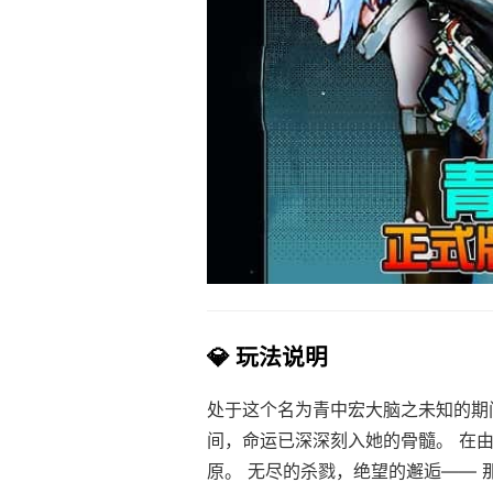
💎 玩法说明
处于这个名为青中宏大脑之未知的期
间，命运已深深刻入她的骨髓。 在
原。 无尽的杀戮，绝望的邂逅—— 