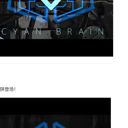
陷阱登场！