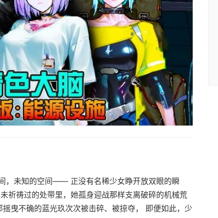
间，未知的空间—— 正没有名稀少女睁开放双眼的瞬
由未祈祷过的处带里，她孤身迎战那样支离破碎的机械荒
那摇曳不确的蓝光玖次次被击碎、被掠夺， 即便如此，少