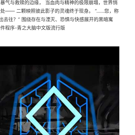
在暴气与救赎的边缘， 当血肉与精神的极限崩塌，世界悄
处—— 二颗映照彼此影子的灵魂终于现身。 “……您，称
出去往？” 围绕存在与湮灭、恐惧与快感展开的黑暗寓
事件程序-青之大脑中文版流行版