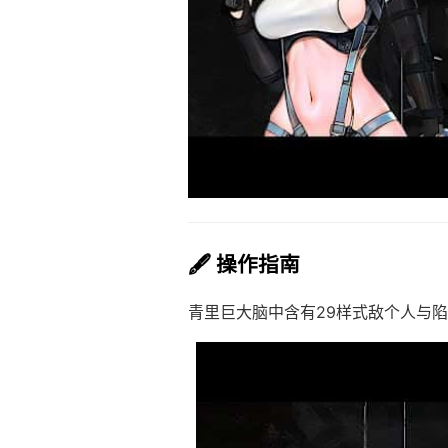
🖋️ 操作指南
青里巨大脑中含有29样式敌个人与