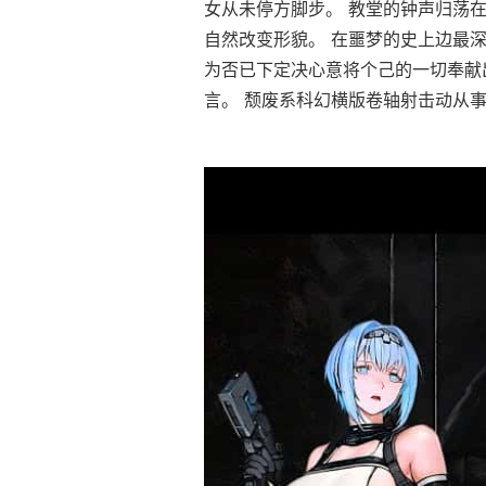
女从未停方脚步。 教堂的钟声归荡
自然改变形貌。 在噩梦的史上边最深
为否已下定决心意将个己的一切奉献
言。 颓废系科幻横版卷轴射击动从