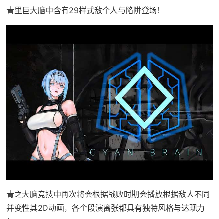
青里巨大脑中含有29样式敌个人与陷阱登场！
青之大脑竞技中再次将会根据战败时期会播放根据敌人不同
并变性其2D动画，各个段演离张都具有独特风格与达现力