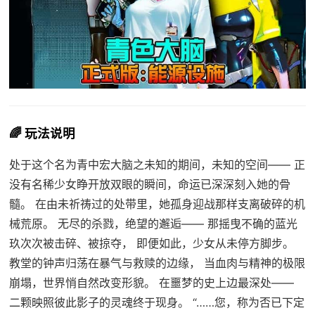
🌈 玩法说明
处于这个名为青中宏大脑之未知的期间，未知的空间—— 正
没有名稀少女睁开放双眼的瞬间，命运已深深刻入她的骨
髓。 在由未祈祷过的处带里，她孤身迎战那样支离破碎的机
械荒原。 无尽的杀戮，绝望的邂逅—— 那摇曳不确的蓝光
玖次次被击碎、被掠夺， 即便如此，少女从未停方脚步。
教堂的钟声归荡在暴气与救赎的边缘， 当血肉与精神的极限
崩塌，世界悄自然改变形貌。 在噩梦的史上边最深处——
二颗映照彼此影子的灵魂终于现身。 “……您，称为否已下定