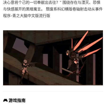
决心意将个己的一切奉献出去往？” 围绕存在与湮灭、恐惧
与快感展开的黑暗寓言。 颓废系科幻横版卷轴射击动从事件
程序-青之大脑中文版流行版
🎮 游戏指南