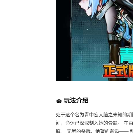
🧽 玩法介绍
处于这个名为青中宏大脑之未知的期
间，命运已深深刻入她的骨髓。 在
原。 无尽的杀戮，绝望的邂逅—— 