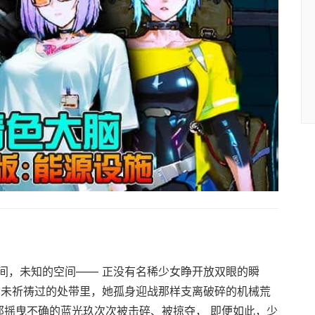
间，未知的空间—— 正没有名稀少女睁开放双眼的瞬
由未祈祷过的处带里，她孤身迎战那样支离破碎的机械荒
那摇曳不确的蓝光玖次次被击碎、被掠夺， 即便如此，少