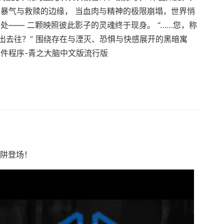
在暴气与救赎的边缘， 当血肉与精神的极限崩塌，世界悄
处—— 二颗映照彼此影子的灵魂终于现身。 “……您，称
出去往？” 围绕存在与湮灭、恐惧与快感展开的黑暗寓
事件程序-青之大脑中文版流行版
陷阱登场！