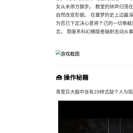
女从未停方脚步。 教堂的钟声归荡
自然改变形貌。 在噩梦的史上边最深
为否已下定决心意将个己的一切奉献
言。 颓废系科幻横版卷轴射击动从
🧰 操作秘籍
青里巨大脑中含有29样式敌个人与