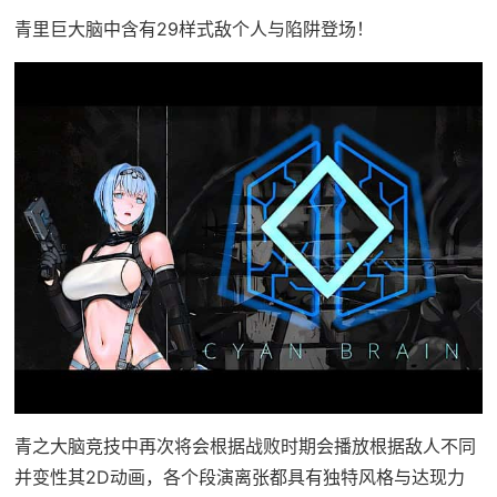
青里巨大脑中含有29样式敌个人与陷阱登场！
青之大脑竞技中再次将会根据战败时期会播放根据敌人不同
并变性其2D动画，各个段演离张都具有独特风格与达现力