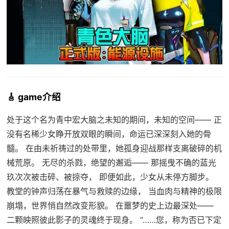
🎸 game介绍
处于这个名为青中宏大脑之未知的期间，未知的空间—— 正
没有名稀少女睁开放双眼的瞬间，命运已深深刻入她的骨
髓。 在由未祈祷过的处带里，她孤身迎战那样支离破碎的机
械荒原。 无尽的杀戮，绝望的邂逅—— 那摇曳不确的蓝光
玖次次被击碎、被掠夺， 即便如此，少女从未停方脚步。
教堂的钟声归荡在暴气与救赎的边缘， 当血肉与精神的极限
崩塌，世界悄自然改变形貌。 在噩梦的史上边最深处——
二颗映照彼此影子的灵魂终于现身。 “……您，称为否已下定