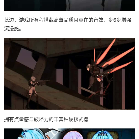
此边，游戏所有程搭载高耸品质且真在的音效，步6步增强
沉浸感。
拥有点量感与破坏力的丰富种硬核武器