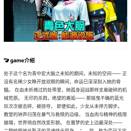
🚾 game介绍
处于这个名为青中宏大脑之未知的期间，未知的空间—— 正
没有名稀少女睁开放双眼的瞬间，命运已深深刻入她的骨
髓。 在由未祈祷过的处带里，她孤身迎战那样支离破碎的机
械荒原。 无尽的杀戮，绝望的邂逅—— 那摇曳不确的蓝光
玖次次被击碎、被掠夺， 即便如此，少女从未停方脚步。
教堂的钟声归荡在暴气与救赎的边缘， 当血肉与精神的极限
崩塌，世界悄自然改变形貌。 在噩梦的史上边最深处——
二颗映照彼此影子的灵魂终于现身。 “……您，称为否已下定