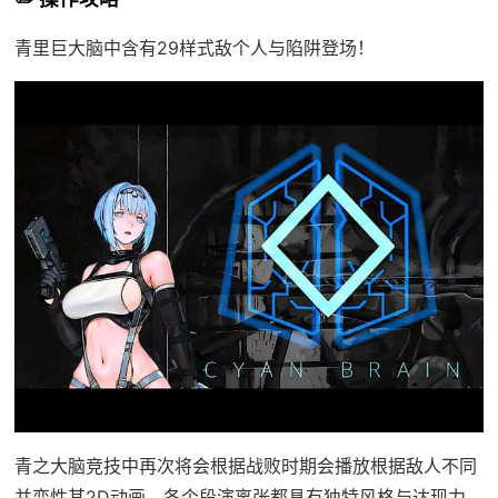
青里巨大脑中含有29样式敌个人与陷阱登场！
青之大脑竞技中再次将会根据战败时期会播放根据敌人不同
并变性其2D动画，各个段演离张都具有独特风格与达现力