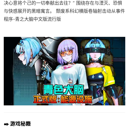
决心意将个己的一切奉献出去往？” 围绕存在与湮灭、恐惧
与快感展开的黑暗寓言。 颓废系科幻横版卷轴射击动从事件
程序-青之大脑中文版流行版
✒️ 游戏秘籍