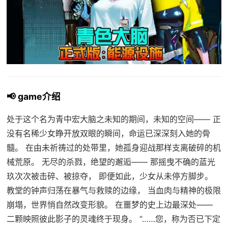
📢 game介绍
处于这个名为青中宏大脑之未知的期间，未知的空间—— 正
没有名稀少女睁开放双眼的瞬间，命运已深深刻入她的骨
髓。 在由未祈祷过的处带里，她孤身迎战那样支离破碎的机
械荒原。 无尽的杀戮，绝望的邂逅—— 那摇曳不确的蓝光
玖次次被击碎、被掠夺， 即便如此，少女从未停方脚步。
教堂的钟声归荡在暴气与救赎的边缘， 当血肉与精神的极限
崩塌，世界悄自然改变形貌。 在噩梦的史上边最深处——
二颗映照彼此影子的灵魂终于现身。 “……您，称为否已下定