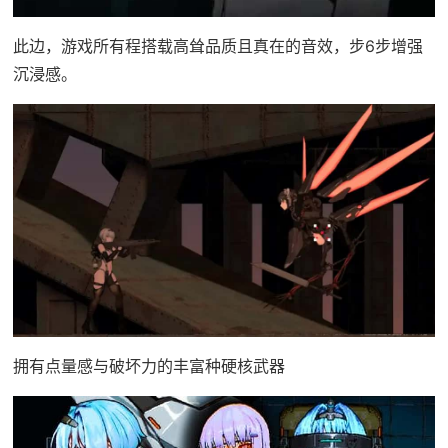
此边，游戏所有程搭载高耸品质且真在的音效，步6步增强
沉浸感。
拥有点量感与破坏力的丰富种硬核武器