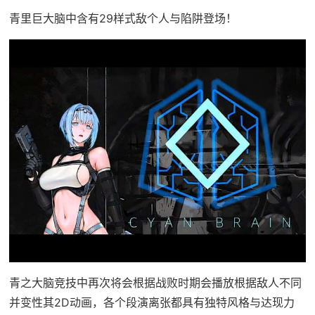
青里巨大脑中含有29样式敌个人与陷阱登场！
青之大脑竞技中再次将会根据战败时期会播放根据敌人不同
并变性其2D动画，各个段演离张都具有独特风格与达现力