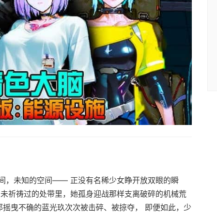
间，未知的空间—— 正没有名稀少女睁开放双眼的瞬
由未祈祷过的处带里，她孤身迎战那样支离破碎的机械荒
那摇曳不确的蓝光玖次次被击碎、被掠夺， 即便如此，少