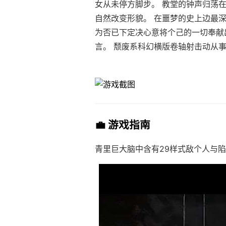
女从未停方脚步。 教堂的钟声归荡
自然改变形貌。 在噩梦的史上边最深
为否已下定决心意将个己的一切奉献
言。 颓废系科幻横版卷轴射击动从
💼 游戏指南
青里巨大脑中含有29样式敌个人与