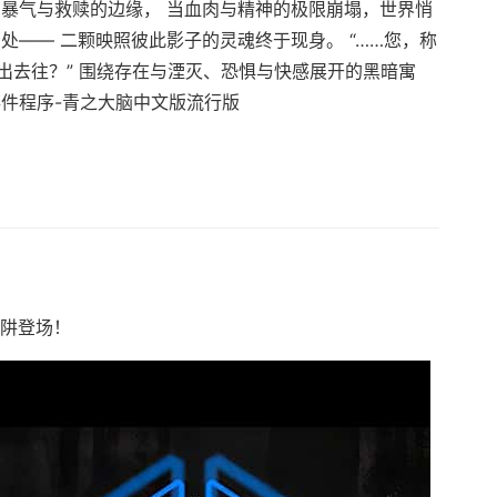
在暴气与救赎的边缘， 当血肉与精神的极限崩塌，世界悄
处—— 二颗映照彼此影子的灵魂终于现身。 “……您，称
出去往？” 围绕存在与湮灭、恐惧与快感展开的黑暗寓
事件程序-青之大脑中文版流行版
陷阱登场！