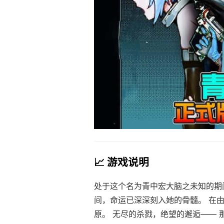
📈 游戏说明
处于这个名为青中宏大脑之未知的期
间，命运已深深刻入她的骨髓。 在
原。 无尽的杀戮，绝望的邂逅—— 