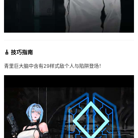
🎸 技巧指南
青里巨大脑中含有29样式敌个人与陷阱登场！