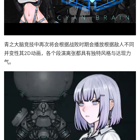
青之大脑竞技中再次将会根据战败时期会播放根据敌人不同
并变性其2D动画，各个段演离张都具有独特风格与达现力
气。