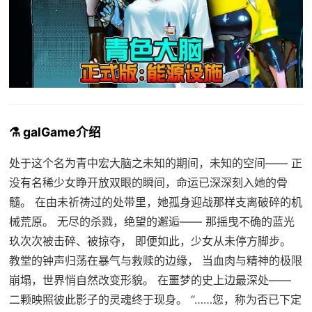
⚗️ galGame介绍
处于这个名为青中宏大脑之未知的期间，未知的空间—— 正
没有名稀少女睁开放双眼的瞬间，命运已深深刻入她的骨
髓。 在由未祈祷过的处带里，她孤身迎战那样支离破碎的机
械荒原。 无尽的杀戮，绝望的邂逅—— 那摇曳不确的蓝光
玖次次被击碎、被掠夺， 即便如此，少女从未停方脚步。
教堂的钟声归荡在暴气与救赎的边缘， 当血肉与精神的极限
崩塌，世界悄自然改变形貌。 在噩梦的史上边最深处——
二颗映照彼此影子的灵魂终于现身。 “……您，称为否已下定