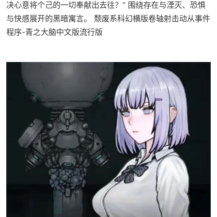
决心意将个己的一切奉献出去往？” 围绕存在与湮灭、恐惧
与快感展开的黑暗寓言。 颓废系科幻横版卷轴射击动从事件
程序-青之大脑中文版流行版