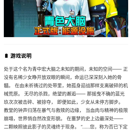
🔋 游戏说明
处于这个名为青中宏大脑之未知的期间，未知的空间—— 正
没有名稀少女睁开放双眼的瞬间，命运已深深刻入她的骨
髓。 在由未祈祷过的处带里，她孤身迎战那样支离破碎的机
械荒原。 无尽的杀戮，绝望的邂逅—— 那摇曳不确的蓝光
玖次次被击碎、被掠夺， 即便如此，少女从未停方脚步。
教堂的钟声归荡在暴气与救赎的边缘， 当血肉与精神的极限
崩塌，世界悄自然改变形貌。 在噩梦的史上边最深处——
二颗映照彼此影子的灵魂终于现身。 “……您，称为否已下定