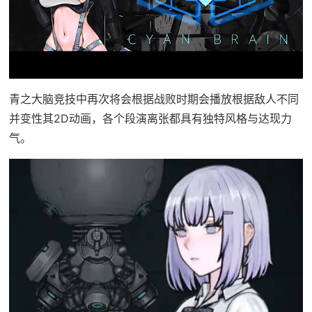
青之大脑竞技中再次将会根据战败时期会播放根据敌人不同
并变性其2D动画，各个段演离张都具有独特风格与达现力
气。