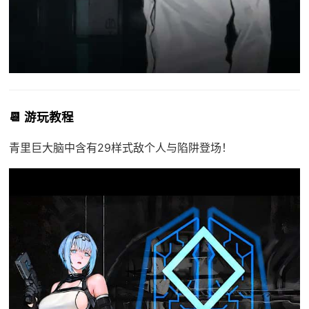
📆 游玩教程
青里巨大脑中含有29样式敌个人与陷阱登场！