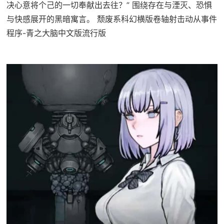
决心意将个己的一切奉献出去往？” 围绕存在与湮灭、恐惧
与快感展开的黑暗寓言。 颓废系科幻横版卷轴射击动从事件
程序-青之大脑中文版流行版