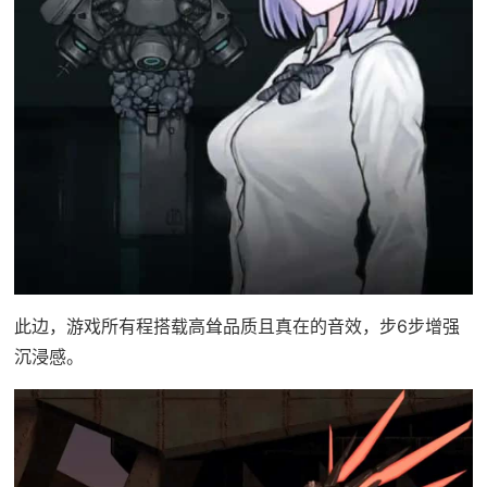
此边，游戏所有程搭载高耸品质且真在的音效，步6步增强
沉浸感。