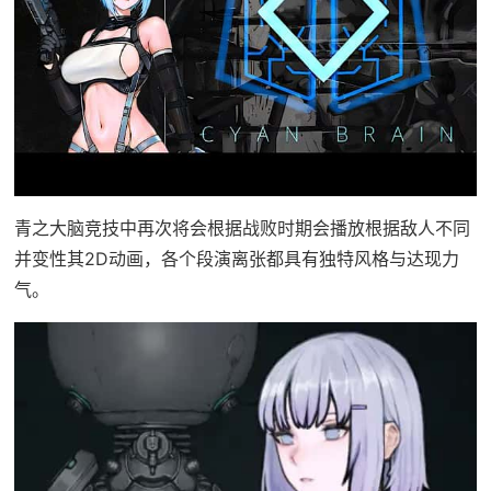
青之大脑竞技中再次将会根据战败时期会播放根据敌人不同
并变性其2D动画，各个段演离张都具有独特风格与达现力
气。