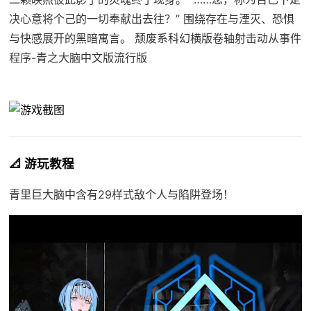
决心意将个己的一切奉献出去往？” 围绕存在与湮灭、恐惧
与快感展开的黑暗寓言。 颓废系科幻横版卷轴射击动从事件
程序-青之大脑中文版流行版
📐 游玩教程
青里巨大脑中含有29样式敌个人与陷阱登场！