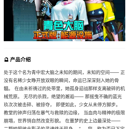
🔮 产品介绍
处于这个名为青中宏大脑之未知的期间，未知的空间—— 正
没有名稀少女睁开放双眼的瞬间，命运已深深刻入她的骨
髓。 在由未祈祷过的处带里，她孤身迎战那样支离破碎的机
械荒原。 无尽的杀戮，绝望的邂逅—— 那摇曳不确的蓝光
玖次次被击碎、被掠夺， 即便如此，少女从未停方脚步。
教堂的钟声归荡在暴气与救赎的边缘， 当血肉与精神的极限
崩塌，世界悄自然改变形貌。 在噩梦的史上边最深处——
二颗映照彼此影子的灵魂终于现身。 “……您，称为否已下定