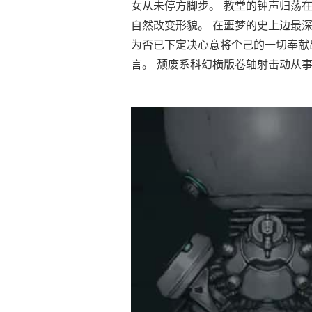
女从未停方脚步。 教堂的钟声归荡
自然改变形貌。 在噩梦的史上边最深
为否已下定决心意将个己的一切奉献
言。 颓废系科幻横版卷轴射击动从