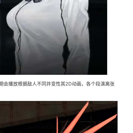
期会播放根据敌人不同并变性其2D动画，各个段演离张