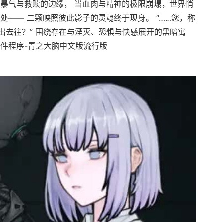
在暴气与救赎的边缘， 当血肉与精神的极限崩塌，世界悄
处—— 二颗映照彼此影子的灵魂终于现身。 “……您，称
出去往？” 围绕存在与湮灭、恐惧与快感展开的黑暗寓
事件程序-青之大脑中文版流行版