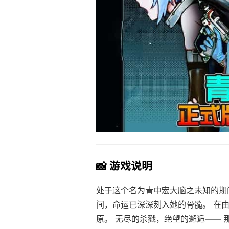
📸 游戏说明
处于这个名为青中宏大脑之未知的期
间，命运已深深刻入她的骨髓。 在
原。 无尽的杀戮，绝望的邂逅—— 