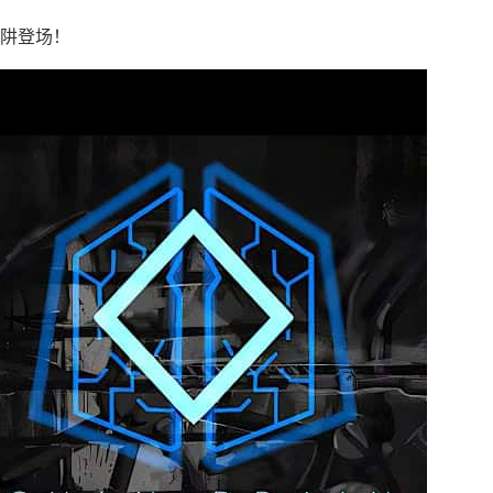
陷阱登场！