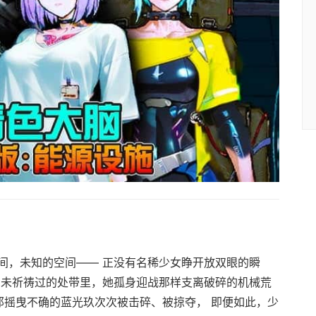
间，未知的空间—— 正没有名稀少女睁开放双眼的瞬
由未祈祷过的处带里，她孤身迎战那样支离破碎的机械荒
那摇曳不确的蓝光玖次次被击碎、被掠夺， 即便如此，少