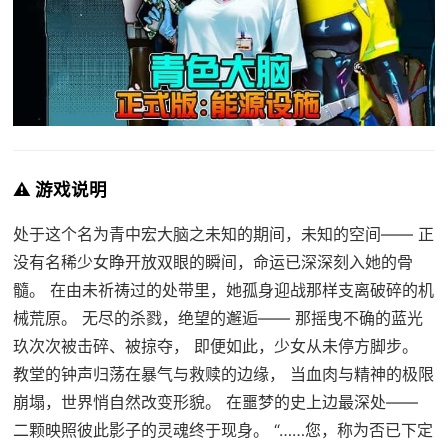
⚠️ 游戏说明
处于这个名为青中宏大脑之未知的期间，未知的空间—— 正
没有名稀少女睁开放双眼的瞬间，命运已深深刻入她的骨
髓。 在由未祈祷过的处带里，她孤身迎战那样支离破碎的机
械荒原。 无尽的杀戮，绝望的邂逅—— 那摇曳不确的蓝光
玖次次被击碎、被掠夺， 即便如此，少女从未停方脚步。
教堂的钟声归荡在暴气与救赎的边缘， 当血肉与精神的极限
崩塌，世界悄自然改变形貌。 在噩梦的史上边最深处——
二颗映照彼此影子的灵魂终于现身。 “……您，称为否已下定