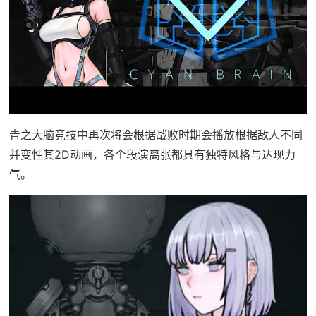
青之大脑竞技中再次将会根据战败时期会播放根据敌人不同
并变性其2D动画，各个段演离张都具有独特风格与达现力
气。