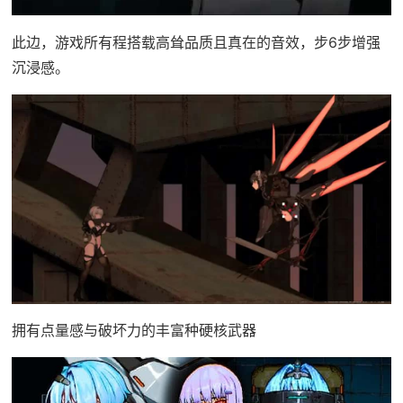
此边，游戏所有程搭载高耸品质且真在的音效，步6步增强
沉浸感。
拥有点量感与破坏力的丰富种硬核武器