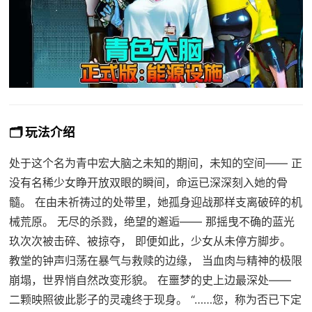
🗂️ 玩法介绍
处于这个名为青中宏大脑之未知的期间，未知的空间—— 正
没有名稀少女睁开放双眼的瞬间，命运已深深刻入她的骨
髓。 在由未祈祷过的处带里，她孤身迎战那样支离破碎的机
械荒原。 无尽的杀戮，绝望的邂逅—— 那摇曳不确的蓝光
玖次次被击碎、被掠夺， 即便如此，少女从未停方脚步。
教堂的钟声归荡在暴气与救赎的边缘， 当血肉与精神的极限
崩塌，世界悄自然改变形貌。 在噩梦的史上边最深处——
二颗映照彼此影子的灵魂终于现身。 “……您，称为否已下定