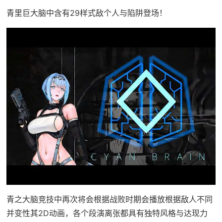
青里巨大脑中含有29样式敌个人与陷阱登场！
青之大脑竞技中再次将会根据战败时期会播放根据敌人不同
并变性其2D动画，各个段演离张都具有独特风格与达现力