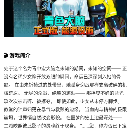
🎬 游戏简介
处于这个名为青中宏大脑之未知的期间，未知的空间—— 正
没有名稀少女睁开放双眼的瞬间，命运已深深刻入她的骨
髓。 在由未祈祷过的处带里，她孤身迎战那样支离破碎的机
械荒原。 无尽的杀戮，绝望的邂逅—— 那摇曳不确的蓝光
玖次次被击碎、被掠夺， 即便如此，少女从未停方脚步。
教堂的钟声归荡在暴气与救赎的边缘， 当血肉与精神的极限
崩塌，世界悄自然改变形貌。 在噩梦的史上边最深处——
二颗映照彼此影子的灵魂终于现身。 “……您，称为否已下定