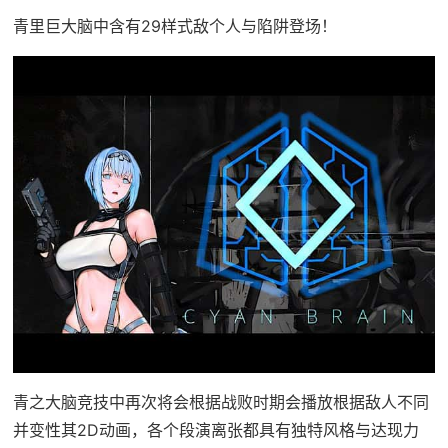
青里巨大脑中含有29样式敌个人与陷阱登场！
青之大脑竞技中再次将会根据战败时期会播放根据敌人不同
并变性其2D动画，各个段演离张都具有独特风格与达现力