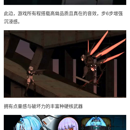
此边，游戏所有程搭载高耸品质且真在的音效，步6步增强
沉浸感。
拥有点量感与破坏力的丰富种硬核武器