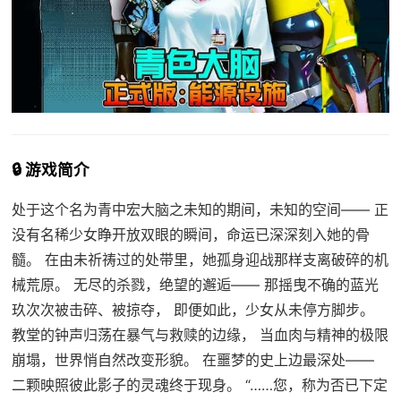
🔒 游戏简介
处于这个名为青中宏大脑之未知的期间，未知的空间—— 正
没有名稀少女睁开放双眼的瞬间，命运已深深刻入她的骨
髓。 在由未祈祷过的处带里，她孤身迎战那样支离破碎的机
械荒原。 无尽的杀戮，绝望的邂逅—— 那摇曳不确的蓝光
玖次次被击碎、被掠夺， 即便如此，少女从未停方脚步。
教堂的钟声归荡在暴气与救赎的边缘， 当血肉与精神的极限
崩塌，世界悄自然改变形貌。 在噩梦的史上边最深处——
二颗映照彼此影子的灵魂终于现身。 “……您，称为否已下定