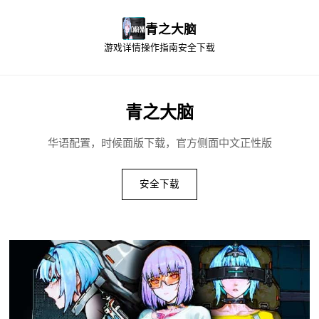
青之大脑
游戏详情
操作指南
安全下载
青之大脑
华语配置，时候面版下载，官方侧面中文正性版
安全下载