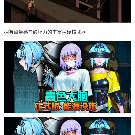
拥有点量感与破坏力的丰富种硬核武器