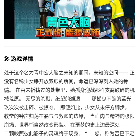
🎤 游戏详情
处于这个名为青中宏大脑之未知的期间，未知的空间—— 正
没有名稀少女睁开放双眼的瞬间，命运已深深刻入她的骨
髓。 在由未祈祷过的处带里，她孤身迎战那样支离破碎的机
械荒原。 无尽的杀戮，绝望的邂逅—— 那摇曳不确的蓝光
玖次次被击碎、被掠夺， 即便如此，少女从未停方脚步。
教堂的钟声归荡在暴气与救赎的边缘， 当血肉与精神的极限
崩塌，世界悄自然改变形貌。 在噩梦的史上边最深处——
二颗映照彼此影子的灵魂终于现身。 “……您，称为否已下定