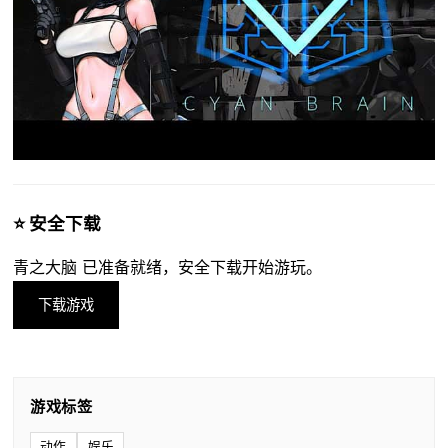
⭐ 安全下载
青之大脑 已准备就绪，安全下载开始游玩。
下载游戏
游戏标签
动作
娱乐