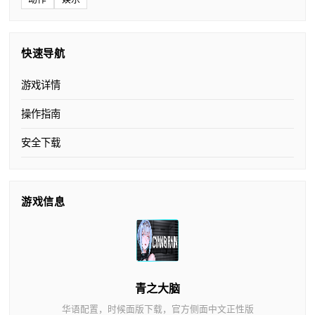
快速导航
游戏详情
操作指南
安全下载
游戏信息
青之大脑
华语配置，时候面版下载，官方侧面中文正性版