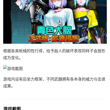
根据各类枪械的性行得，给予敌人的破坏表现同样子会放形
成为变化。
游戏内设有后坐力框架，不同武器拥有各本身的威力与击退
成果。
游戏截图