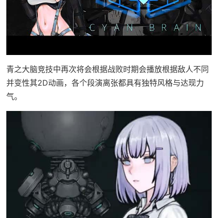
青之大脑竞技中再次将会根据战败时期会播放根据敌人不同
并变性其2D动画，各个段演离张都具有独特风格与达现力
气。