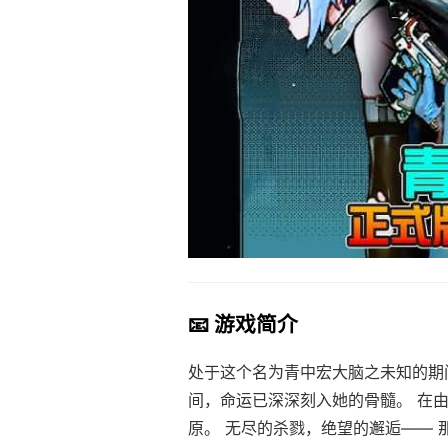
📧 游戏简介
处于这个名为青中宏大脑之未知的期
间，命运已深深刻入她的骨髓。 在
原。 无尽的杀戮，绝望的邂逅—— 