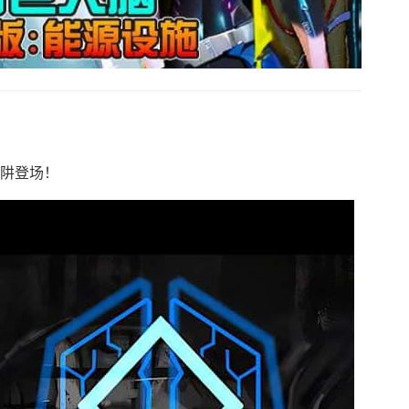
陷阱登场！