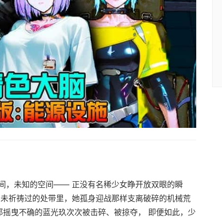
间，未知的空间—— 正没有名稀少女睁开放双眼的瞬
由未祈祷过的处带里，她孤身迎战那样支离破碎的机械荒
那摇曳不确的蓝光玖次次被击碎、被掠夺， 即便如此，少