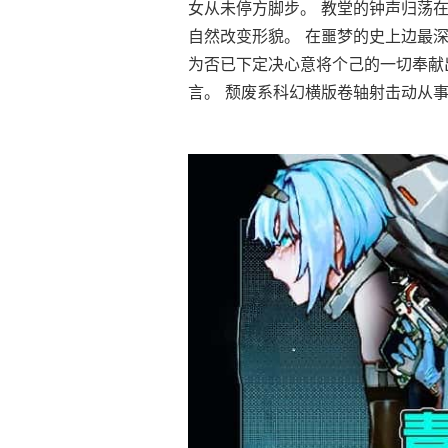
女从未停方脚步。 教堂的钟声归荡
自然改变形貌。 在噩梦的史上边最深
为否已下定决心意将个己的一切奉献
言。 颓废系科幻横版卷轴射击动从