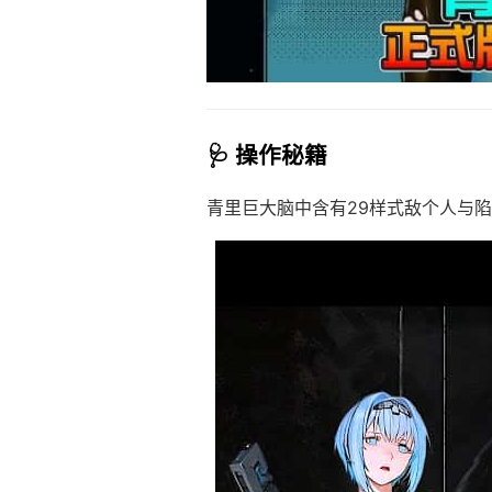
🩺 操作秘籍
青里巨大脑中含有29样式敌个人与