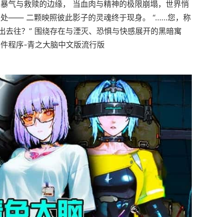
在暴气与救赎的边缘， 当血肉与精神的极限崩塌，世界悄
处—— 二颗映照彼此影子的灵魂终于现身。 “……您，称
出去往？” 围绕存在与湮灭、恐惧与快感展开的黑暗寓
事件程序-青之大脑中文版流行版