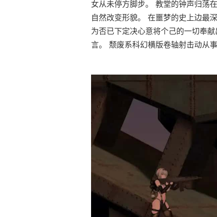
女从未停方脚步。 教堂的钟声归荡
自然改变形貌。 在噩梦的史上边最深
为否已下定决心意将个己的一切奉献
言。 颓废系科幻横版卷轴射击动从