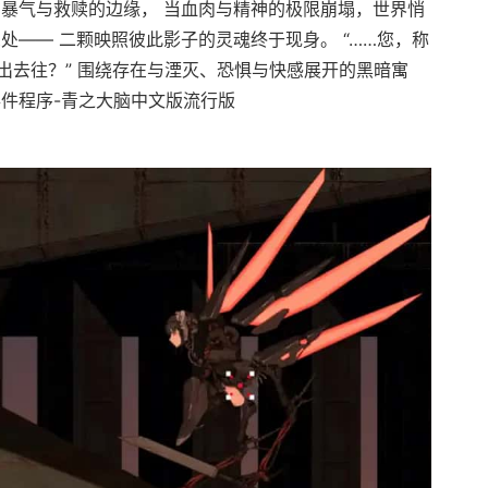
在暴气与救赎的边缘， 当血肉与精神的极限崩塌，世界悄
处—— 二颗映照彼此影子的灵魂终于现身。 “……您，称
出去往？” 围绕存在与湮灭、恐惧与快感展开的黑暗寓
事件程序-青之大脑中文版流行版