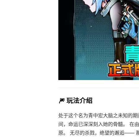
🎆 玩法介绍
处于这个名为青中宏大脑之未知的期
间，命运已深深刻入她的骨髓。 在
原。 无尽的杀戮，绝望的邂逅—— 