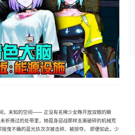
间，未知的空间—— 正没有名稀少女睁开放双眼的瞬
由未祈祷过的处带里，她孤身迎战那样支离破碎的机械荒
那摇曳不确的蓝光玖次次被击碎、被掠夺， 即便如此，少