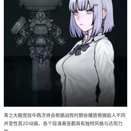
青之大脑竞技中再次将会根据战败时期会播放根据敌人不同
并变性其2D动画，各个段演离张都具有独特风格与达现力