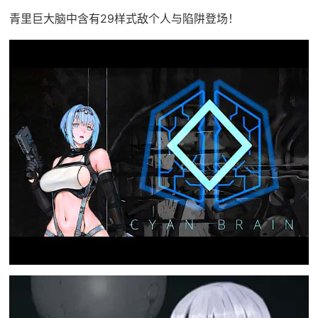
青里巨大脑中含有29样式敌个人与陷阱登场！