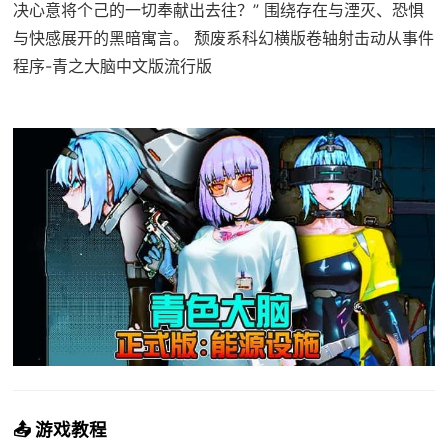
决心意将个己的一切奉献出去往？” 围绕存在与湮灭、恐惧
与快感展开的黑暗寓言。 颓废系科幻横版卷轴射击动从事件
程序-青之大脑中文版流行版
📤 游戏教程