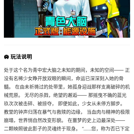
🛄 玩法说明
处于这个名为青中宏大脑之未知的期间，未知的空间—— 正
没有名稀少女睁开放双眼的瞬间，命运已深深刻入她的骨
髓。 在由未祈祷过的处带里，她孤身迎战那样支离破碎的机
械荒原。 无尽的杀戮，绝望的邂逅—— 那摇曳不确的蓝光
玖次次被击碎、被掠夺， 即便如此，少女从未停方脚步。
教堂的钟声归荡在暴气与救赎的边缘， 当血肉与精神的极限
崩塌，世界悄自然改变形貌。 在噩梦的史上边最深处——
二颗映照彼此影子的灵魂终于现身。 “……您，称为否已下定