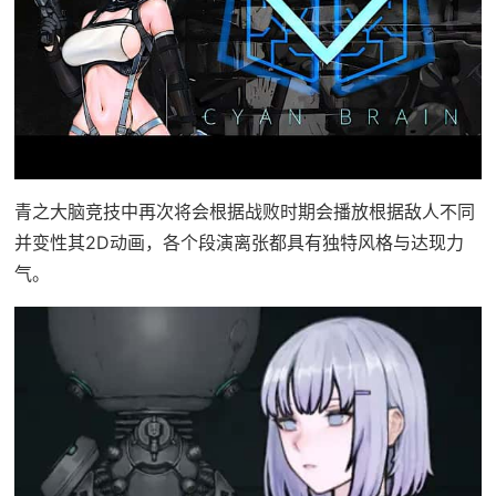
青之大脑竞技中再次将会根据战败时期会播放根据敌人不同
并变性其2D动画，各个段演离张都具有独特风格与达现力
气。