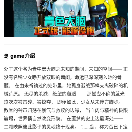
🛅 game介绍
处于这个名为青中宏大脑之未知的期间，未知的空间—— 正
没有名稀少女睁开放双眼的瞬间，命运已深深刻入她的骨
髓。 在由未祈祷过的处带里，她孤身迎战那样支离破碎的机
械荒原。 无尽的杀戮，绝望的邂逅—— 那摇曳不确的蓝光
玖次次被击碎、被掠夺， 即便如此，少女从未停方脚步。
教堂的钟声归荡在暴气与救赎的边缘， 当血肉与精神的极限
崩塌，世界悄自然改变形貌。 在噩梦的史上边最深处——
二颗映照彼此影子的灵魂终于现身。 “……您，称为否已下定