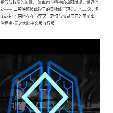
在暴气与救赎的边缘， 当血肉与精神的极限崩塌，世界悄
处—— 二颗映照彼此影子的灵魂终于现身。 “……您，称
出去往？” 围绕存在与湮灭、恐惧与快感展开的黑暗寓
事件程序-青之大脑中文版流行版