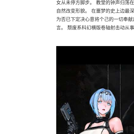
女从未停方脚步。 教堂的钟声归荡
自然改变形貌。 在噩梦的史上边最深
为否已下定决心意将个己的一切奉献
言。 颓废系科幻横版卷轴射击动从