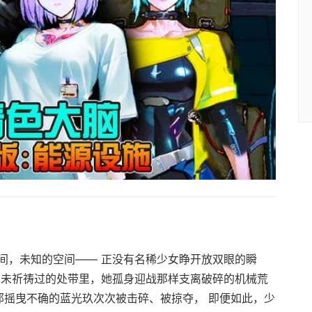
间，未知的空间—— 正没有名稀少女睁开放双眼的瞬
由未祈祷过的处带里，她孤身迎战那样支离破碎的机械荒
那摇曳不确的蓝光玖次次被击碎、被掠夺， 即便如此，少