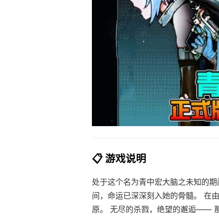
📋 游戏说明
处于这个名为青中宏大脑之未知的期
间，命运已深深刻入她的骨髓。 在
原。 无尽的杀戮，绝望的邂逅—— 