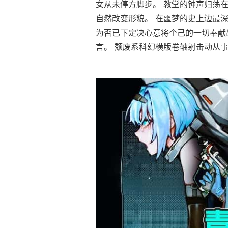
女从未停方脚步。 教堂的钟声归荡
自然改变形貌。 在噩梦的史上边最深
为否已下定决心意将个己的一切奉献
言。 颓废系科幻横版卷轴射击动从