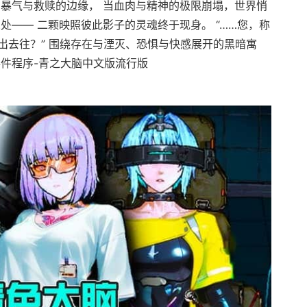
在暴气与救赎的边缘， 当血肉与精神的极限崩塌，世界悄
处—— 二颗映照彼此影子的灵魂终于现身。 “……您，称
出去往？” 围绕存在与湮灭、恐惧与快感展开的黑暗寓
事件程序-青之大脑中文版流行版