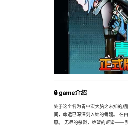
🔒 game介绍
处于这个名为青中宏大脑之未知的期
间，命运已深深刻入她的骨髓。 在
原。 无尽的杀戮，绝望的邂逅—— 