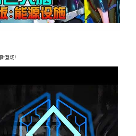
陷阱登场！