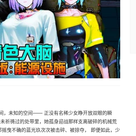
间，未知的空间—— 正没有名稀少女睁开放双眼的瞬
由未祈祷过的处带里，她孤身迎战那样支离破碎的机械荒
那摇曳不确的蓝光玖次次被击碎、被掠夺， 即便如此，少