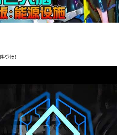
陷阱登场！