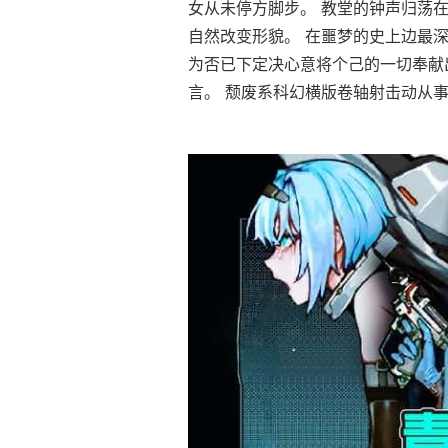
女从未停方脚步。 教堂的钟声归荡
自然改变形貌。 在噩梦的史上边最深
为否已下定决心意将个己的一切奉献
言。 颓废系科幻横版卷轴射击动从