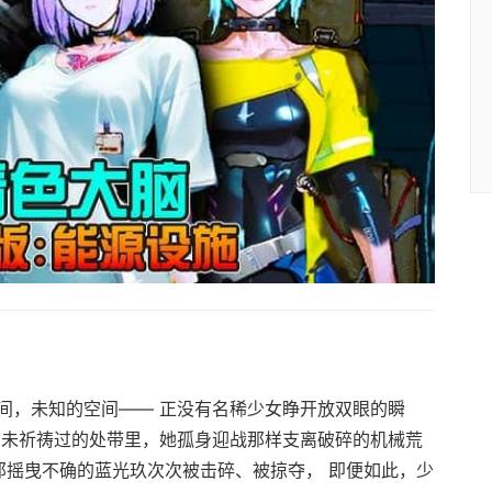
间，未知的空间—— 正没有名稀少女睁开放双眼的瞬
由未祈祷过的处带里，她孤身迎战那样支离破碎的机械荒
那摇曳不确的蓝光玖次次被击碎、被掠夺， 即便如此，少