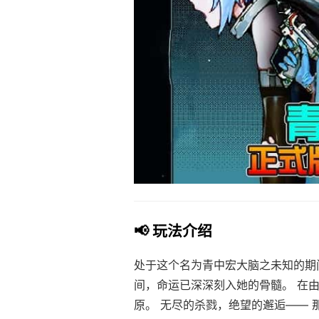
📢 玩法介绍
处于这个名为青中宏大脑之未知的期
间，命运已深深刻入她的骨髓。 在
原。 无尽的杀戮，绝望的邂逅—— 