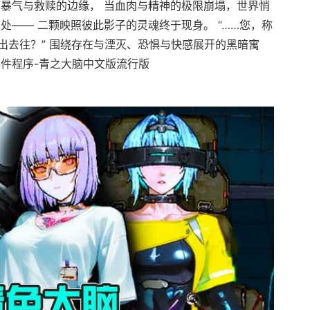
在暴气与救赎的边缘， 当血肉与精神的极限崩塌，世界悄
处—— 二颗映照彼此影子的灵魂终于现身。 “……您，称
出去往？” 围绕存在与湮灭、恐惧与快感展开的黑暗寓
事件程序-青之大脑中文版流行版