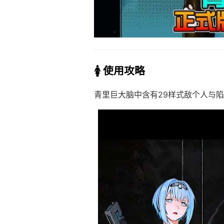
🚺 使用攻略
青里巨大脑中含有29样式敌个人与