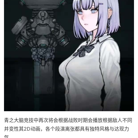
青之大脑竞技中再次将会根据战败时期会播放根据敌人不同
并变性其2D动画，各个段演离张都具有独特风格与达现力
气。