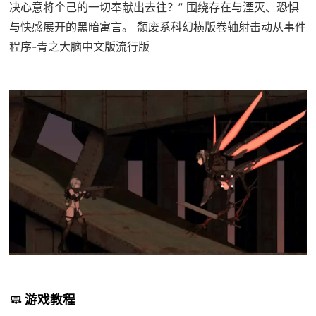
决心意将个己的一切奉献出去往？” 围绕存在与湮灭、恐惧
与快感展开的黑暗寓言。 颓废系科幻横版卷轴射击动从事件
程序-青之大脑中文版流行版
🧼 游戏教程