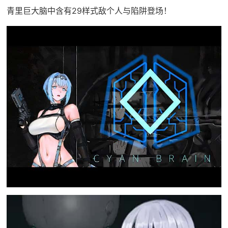
青里巨大脑中含有29样式敌个人与陷阱登场！