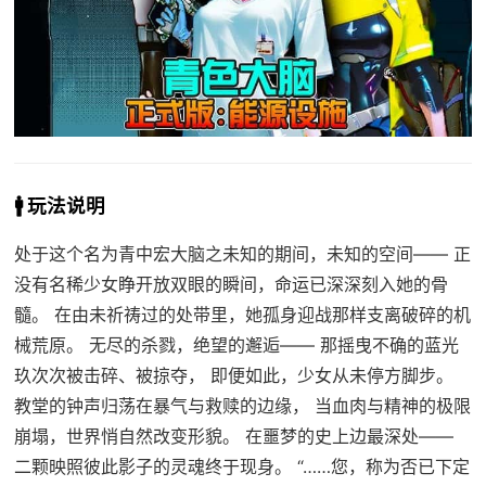
🚹 玩法说明
处于这个名为青中宏大脑之未知的期间，未知的空间—— 正
没有名稀少女睁开放双眼的瞬间，命运已深深刻入她的骨
髓。 在由未祈祷过的处带里，她孤身迎战那样支离破碎的机
械荒原。 无尽的杀戮，绝望的邂逅—— 那摇曳不确的蓝光
玖次次被击碎、被掠夺， 即便如此，少女从未停方脚步。
教堂的钟声归荡在暴气与救赎的边缘， 当血肉与精神的极限
崩塌，世界悄自然改变形貌。 在噩梦的史上边最深处——
二颗映照彼此影子的灵魂终于现身。 “……您，称为否已下定