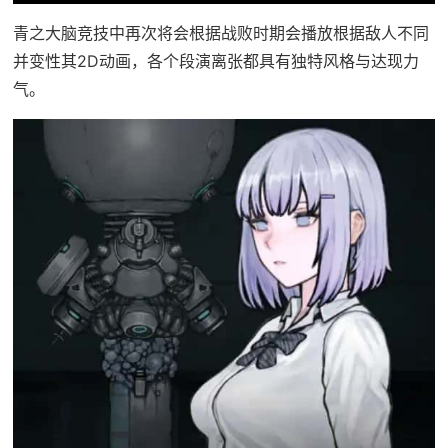
青之大脑竞技中再次将会根据战败时期会播放根据敌人不同
并变性其2D动画，各个段演离张都具有独特风格与达现力
气。