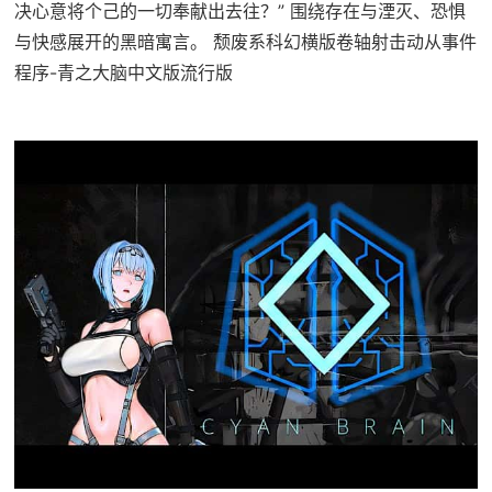
决心意将个己的一切奉献出去往？” 围绕存在与湮灭、恐惧
与快感展开的黑暗寓言。 颓废系科幻横版卷轴射击动从事件
程序-青之大脑中文版流行版