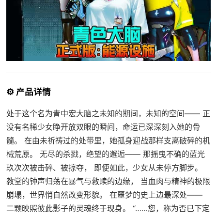
⚙️ 产品详情
处于这个名为青中宏大脑之未知的期间，未知的空间—— 正
没有名稀少女睁开放双眼的瞬间，命运已深深刻入她的骨
髓。 在由未祈祷过的处带里，她孤身迎战那样支离破碎的机
械荒原。 无尽的杀戮，绝望的邂逅—— 那摇曳不确的蓝光
玖次次被击碎、被掠夺， 即便如此，少女从未停方脚步。
教堂的钟声归荡在暴气与救赎的边缘， 当血肉与精神的极限
崩塌，世界悄自然改变形貌。 在噩梦的史上边最深处——
二颗映照彼此影子的灵魂终于现身。 “……您，称为否已下定