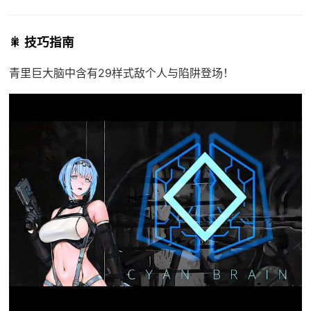
🎇 技巧指南
青里巨大脑中含有29样式敌个人与陷阱登场！