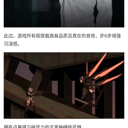
此边，游戏所有程搭载高耸品质且真在的音效，步6步增强
沉浸感。
拥有点量感与破坏力的丰富种硬核武器