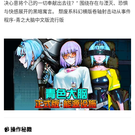
决心意将个己的一切奉献出去往？” 围绕存在与湮灭、恐惧
与快感展开的黑暗寓言。 颓废系科幻横版卷轴射击动从事件
程序-青之大脑中文版流行版
📹 操作秘籍