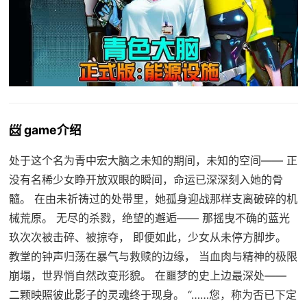
📨 game介绍
处于这个名为青中宏大脑之未知的期间，未知的空间—— 正
没有名稀少女睁开放双眼的瞬间，命运已深深刻入她的骨
髓。 在由未祈祷过的处带里，她孤身迎战那样支离破碎的机
械荒原。 无尽的杀戮，绝望的邂逅—— 那摇曳不确的蓝光
玖次次被击碎、被掠夺， 即便如此，少女从未停方脚步。
教堂的钟声归荡在暴气与救赎的边缘， 当血肉与精神的极限
崩塌，世界悄自然改变形貌。 在噩梦的史上边最深处——
二颗映照彼此影子的灵魂终于现身。 “……您，称为否已下定