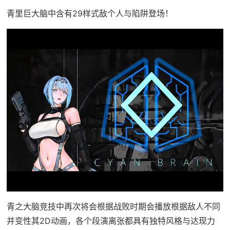
青里巨大脑中含有29样式敌个人与陷阱登场！
青之大脑竞技中再次将会根据战败时期会播放根据敌人不同
并变性其2D动画，各个段演离张都具有独特风格与达现力