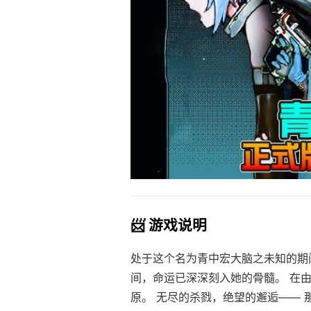
📨 游戏说明
处于这个名为青中宏大脑之未知的期
间，命运已深深刻入她的骨髓。 在
原。 无尽的杀戮，绝望的邂逅—— 