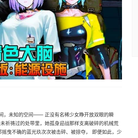
间，未知的空间—— 正没有名稀少女睁开放双眼的瞬
由未祈祷过的处带里，她孤身迎战那样支离破碎的机械荒
那摇曳不确的蓝光玖次次被击碎、被掠夺， 即便如此，少