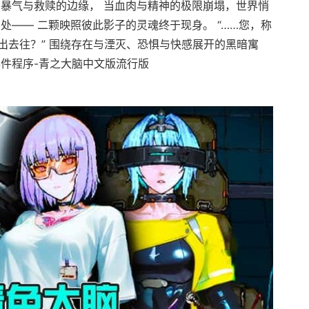
在暴气与救赎的边缘， 当血肉与精神的极限崩塌，世界悄
处—— 二颗映照彼此影子的灵魂终于现身。 “……您，称
出去往？” 围绕存在与湮灭、恐惧与快感展开的黑暗寓
事件程序-青之大脑中文版流行版