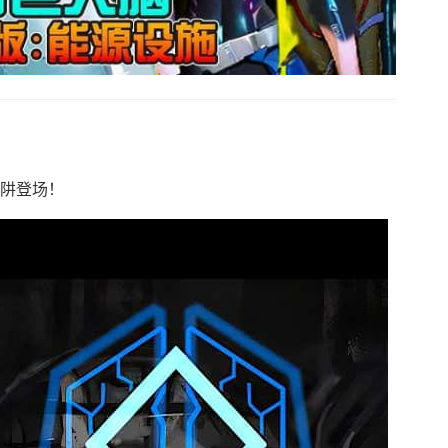
陷阱登场！