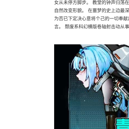
女从未停方脚步。 教堂的钟声归荡
自然改变形貌。 在噩梦的史上边最深
为否已下定决心意将个己的一切奉献
言。 颓废系科幻横版卷轴射击动从