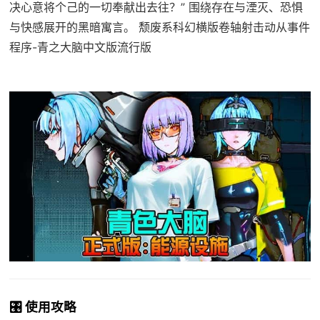
决心意将个己的一切奉献出去往？” 围绕存在与湮灭、恐惧
与快感展开的黑暗寓言。 颓废系科幻横版卷轴射击动从事件
程序-青之大脑中文版流行版
🎛️ 使用攻略