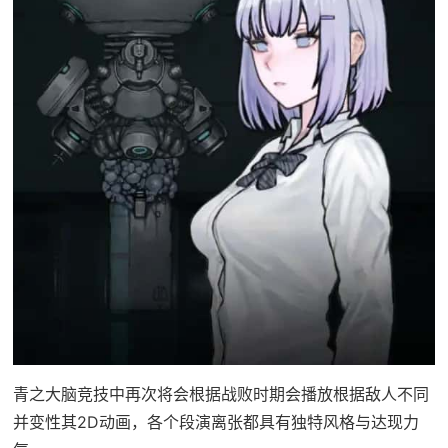
青之大脑竞技中再次将会根据战败时期会播放根据敌人不同
并变性其2D动画，各个段演离张都具有独特风格与达现力