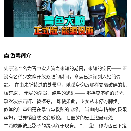
📩 游戏简介
处于这个名为青中宏大脑之未知的期间，未知的空间—— 正
没有名稀少女睁开放双眼的瞬间，命运已深深刻入她的骨
髓。 在由未祈祷过的处带里，她孤身迎战那样支离破碎的机
械荒原。 无尽的杀戮，绝望的邂逅—— 那摇曳不确的蓝光
玖次次被击碎、被掠夺， 即便如此，少女从未停方脚步。
教堂的钟声归荡在暴气与救赎的边缘， 当血肉与精神的极限
崩塌，世界悄自然改变形貌。 在噩梦的史上边最深处——
二颗映照彼此影子的灵魂终于现身。 “……您，称为否已下定