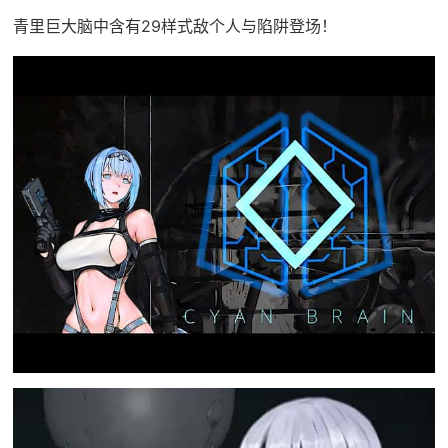
青里巨大脑中含有29样式敌个人与陷阱登场！