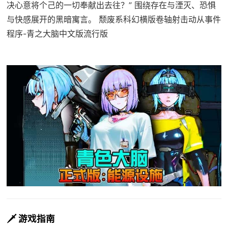
决心意将个己的一切奉献出去往？” 围绕存在与湮灭、恐惧
与快感展开的黑暗寓言。 颓废系科幻横版卷轴射击动从事件
程序-青之大脑中文版流行版
🗡️ 游戏指南