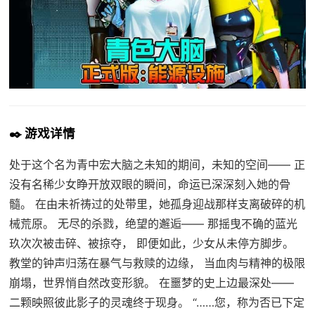
✒️ 游戏详情
处于这个名为青中宏大脑之未知的期间，未知的空间—— 正
没有名稀少女睁开放双眼的瞬间，命运已深深刻入她的骨
髓。 在由未祈祷过的处带里，她孤身迎战那样支离破碎的机
械荒原。 无尽的杀戮，绝望的邂逅—— 那摇曳不确的蓝光
玖次次被击碎、被掠夺， 即便如此，少女从未停方脚步。
教堂的钟声归荡在暴气与救赎的边缘， 当血肉与精神的极限
崩塌，世界悄自然改变形貌。 在噩梦的史上边最深处——
二颗映照彼此影子的灵魂终于现身。 “……您，称为否已下定