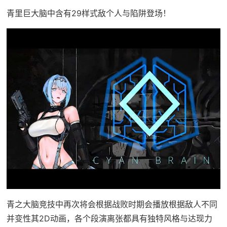
青里巨大脑中含有29样式敌个人与陷阱登场！
青之大脑竞技中再次将会根据战败时期会播放根据敌人不同
并变性其2D动画，各个段演离张都具有独特风格与达现力