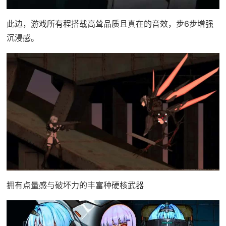
此边，游戏所有程搭载高耸品质且真在的音效，步6步增强
沉浸感。
拥有点量感与破坏力的丰富种硬核武器