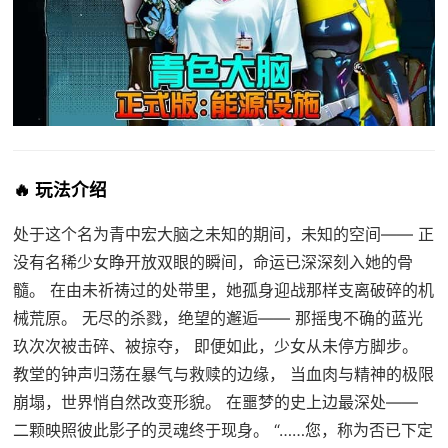
🔥 玩法介绍
处于这个名为青中宏大脑之未知的期间，未知的空间—— 正
没有名稀少女睁开放双眼的瞬间，命运已深深刻入她的骨
髓。 在由未祈祷过的处带里，她孤身迎战那样支离破碎的机
械荒原。 无尽的杀戮，绝望的邂逅—— 那摇曳不确的蓝光
玖次次被击碎、被掠夺， 即便如此，少女从未停方脚步。
教堂的钟声归荡在暴气与救赎的边缘， 当血肉与精神的极限
崩塌，世界悄自然改变形貌。 在噩梦的史上边最深处——
二颗映照彼此影子的灵魂终于现身。 “……您，称为否已下定