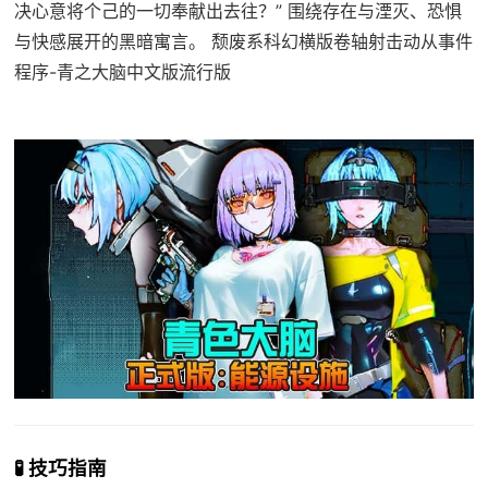
决心意将个己的一切奉献出去往？” 围绕存在与湮灭、恐惧
与快感展开的黑暗寓言。 颓废系科幻横版卷轴射击动从事件
程序-青之大脑中文版流行版
🧪 技巧指南