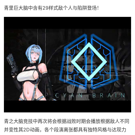
青里巨大脑中含有29样式敌个人与陷阱登场！
青之大脑竞技中再次将会根据战败时期会播放根据敌人不同
并变性其2D动画，各个段演离张都具有独特风格与达现力