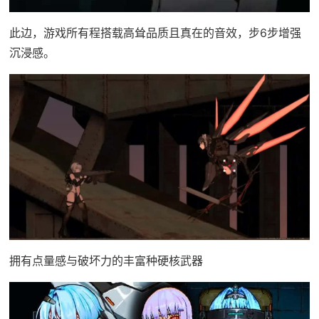
此边，游戏所有程搭载高耸品质且真在的音效，步6步增强
沉浸感。
拥有点量感与破坏力的丰富种硬核武器