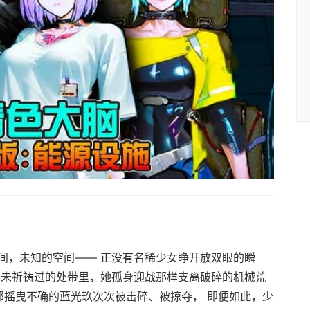
间，未知的空间—— 正没有名稀少女睁开放双眼的瞬
由未祈祷过的处带里，她孤身迎战那样支离破碎的机械荒
那摇曳不确的蓝光玖次次被击碎、被掠夺， 即便如此，少