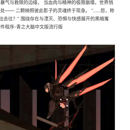
在暴气与救赎的边缘， 当血肉与精神的极限崩塌，世界悄
处—— 二颗映照彼此影子的灵魂终于现身。 “……您，称
出去往？” 围绕存在与湮灭、恐惧与快感展开的黑暗寓
事件程序-青之大脑中文版流行版