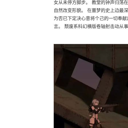
女从未停方脚步。 教堂的钟声归荡
自然改变形貌。 在噩梦的史上边最深
为否已下定决心意将个己的一切奉献
言。 颓废系科幻横版卷轴射击动从