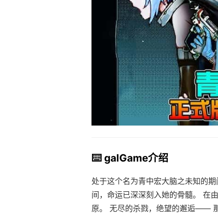
⌨️ galGame介绍
处于这个名为青中宏大脑之未知的期
间，命运已深深刻入她的骨髓。 在
原。 无尽的杀戮，绝望的邂逅—— 